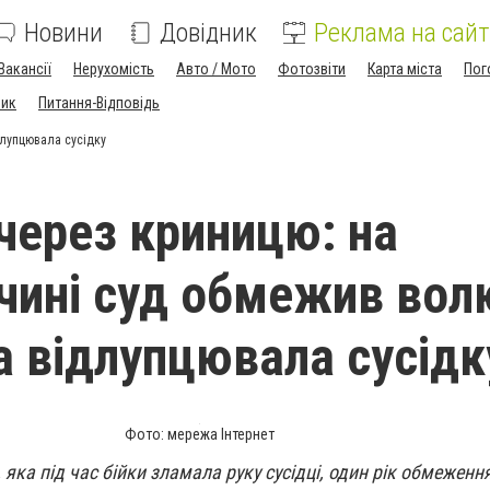
Новини
Довідник
Реклама на сайт
Вакансії
Нерухомість
Авто / Мото
Фотозвіти
Карта міста
Пог
ник
Питання-Відповідь
длупцювала сусідку
через криницю: на
чині суд обмежив вол
ка відлупцювала сусідк
Фото: мережа Інтернет
 яка під час бійки зламала руку сусідці, один рік обмеження