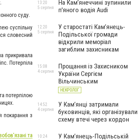
На Камʼянеччині зупинили
.
13:20
5 серпня
п'яного водія Audi
онного суду.
У старостаті Кам’янець-
лею суспільну
12:20
5 серпня
Подільської громади
ався словесний
відкрили меморіал
загиблим захисникам
она прикривала
іпс. Потерпіла
Прощання із Захисником
15:08
4 серпня
України Сергієм
Вільчинським
НЕКРОЛОГ
та потерпілою
ницях.
У Кам’янці затримали
14:52
4 серпня
буковинців, які організували
я покарання з
схему втечі через кордон
зобов'язані та
У Кам’янець-Подільській
10:24