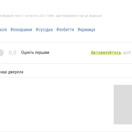
бхідний текст і натисніть Ctrl + Enter, щоб повідомити про це редакцію
волі
#покарання
#сусідка
#побиття
#криниця
0,0
Оцініть першим
Авторизуйтесь
, щоб
 наші джерела