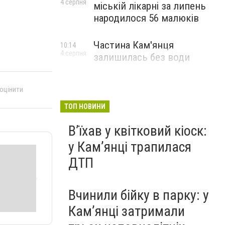
4 серпня
міській лікарні за липень
народилося 56 малюків
Частина Кам'янця
10:14
4 серпня
залишилась без води
 оцінити
ТОП НОВИНИ
Вʼїхав у квітковий кіоск:
у Камʼянці трапилася
ДТП
Вчинили бійку в парку: у
Кам’янці затримали