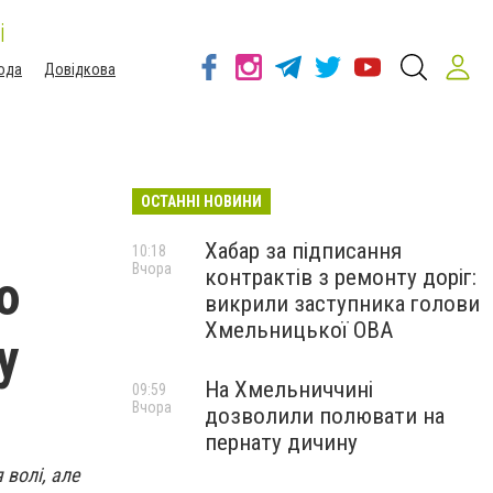
і
ода
Довідкова
ОСТАННІ НОВИНИ
Хабар за підписання
10:18
Вчора
контрактів з ремонту доріг:
ю
викрили заступника голови
Хмельницької ОВА
у
На Хмельниччині
09:59
Вчора
дозволили полювати на
пернату дичину
 волі, але