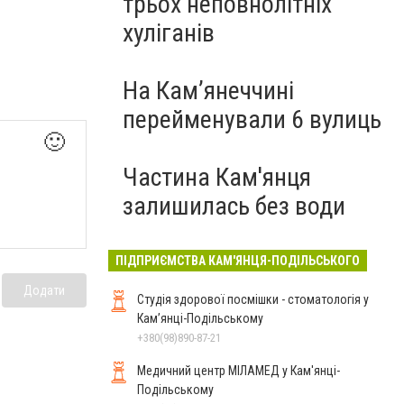
трьох неповнолітніх
хуліганів
На Камʼянеччині
перейменували 6 вулиць
🙂
Частина Кам'янця
залишилась без води
ПІДПРИЄМСТВА КАМ'ЯНЦЯ-ПОДІЛЬСЬКОГО
Додати
Студія здорової посмішки - стоматологія у
Кам’янці-Подільському
+380(98)890-87-21
Медичний центр МІЛАМЕД у Кам'янці-
Подільському