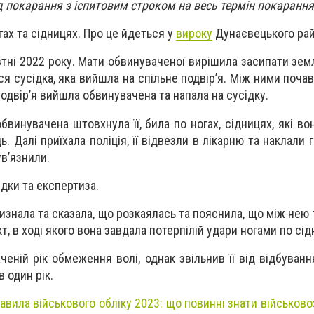
д покарання з іспитовим строком на весь термін покарання
гах та сідницях. Про це йдеться у
вироку
Дунаєвецького рай
тні 2022 року. Мати обвинуваченої вирішила засипати зем
ся сусідка, яка вийшла на спільне подвір’я. Між ними поч
 подвір’я вийшла обвинувачена та напала на сусідку.
обвинувачена штовхнула її, била по ногах, сідницях, які в
ь. Далі приїхала поліція, її відвезли в лікарню та наклали г
ув’язнили.
ідки та експертиза.
знала та сказала, що розкаялась та пояснила, що між нею 
, в ході якого вона завдала потерпілій удари ногами по сід
еній рік обмеження волі, однак звільнив її від відбуванн
 один рік.
равила військового обліку 2023: що повинні знати військово