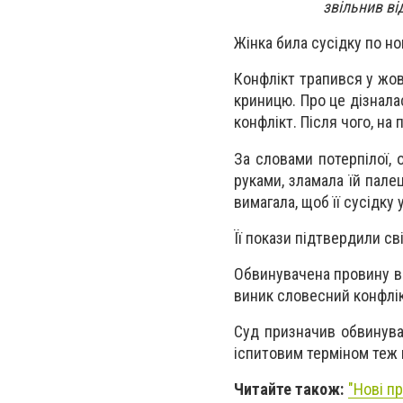
звільнив ві
Жінка била сусідку по но
Конфлікт трапився у жов
криницю. Про це дізнала
конфлікт. Після чого, на
За словами потерпілої, 
руками, зламала їй палец
вимагала, щоб її сусідку 
Її покази підтвердили св
Обвинувачена провину ви
виник словесний конфлікт
Суд призначив обвинувач
іспитовим терміном теж в
Читайте також:
"Нові п