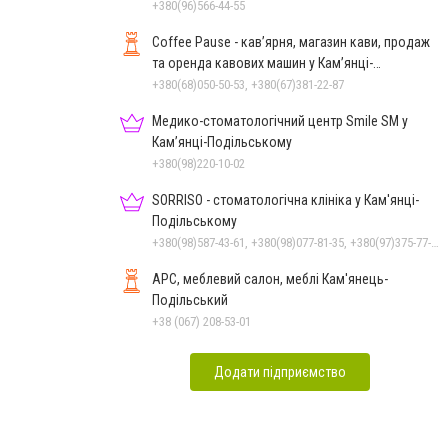
+380(96)566-44-55
Coffee Pause - кав’ярня, магазин кави, продаж
та оренда кавових машин у Кам’янці-
Подільському
+380(68)050-50-53, +380(67)381-22-87
Медико-стоматологічний центр Smile SM у
Кам’янці-Подільському
+380(98)220-10-02
SORRISO - стоматологічна клініка у Кам'янці-
Подільському
+380(98)587-43-61, +380(98)077-81-35, +380(97)375-77-72, +380(97)982-31-07
АРС, меблевий салон, меблі Кам'янець-
Подільський
+38 (067) 208-53-01
Додати підприємство