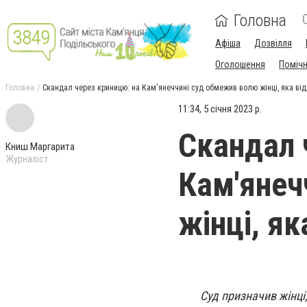
Головна
Афіша
Дозвілля
Оголошення
Поміч
Головна
Скандал через криницю: на Кам'янеччині суд обмежив волю жінці, яка ві
11:34, 5 січня 2023 р.
Скандал 
Книш Маргарита
Журналіст
Кам'янеч
жінці, я
Суд призначив жінці,