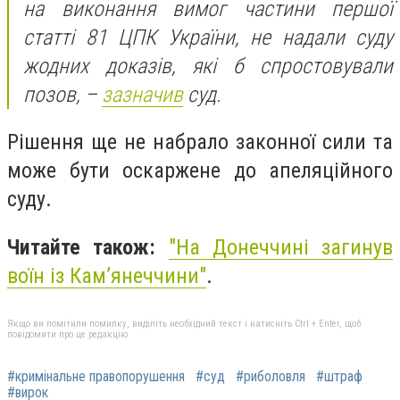
на виконання вимог частини першої
статті 81 ЦПК України, не надали суду
жодних доказів, які б спростовували
позов, –
зазначив
суд.
Рішення ще не набрало законної сили та
може бути оскаржене до апеляційного
суду.
Читайте також:
"На Донеччині загинув
воїн із Кам’янеччини"
.
Якщо ви помітили помилку, виділіть необхідний текст і натисніть Ctrl + Enter, щоб
повідомити про це редакцію
#кримінальне правопорушення
#суд
#риболовля
#штраф
#вирок