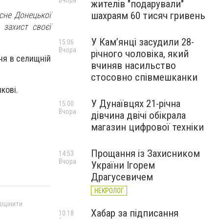
Вчора
жителів "подарували"
шахраям 60 тисяч гривень
сне Донецької
 захист своєї
У Камʼянці засудили 28-
15:06
Вчора
річного чоловіка, який
ння в селищній
вчиняв насильство
стосовно співмешканки
кові.
У Дунаївцях 21-річна
15:00
Вчора
дівчина двічі обікрала
магазин цифрової техніки
Прощання із Захисником
14:53
Вчора
України Ігорем
Драгусевичем
НЕКРОЛОГ
 оцінити
Хабар за підписання
10:18