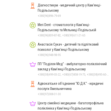
Діагностикум - медичний центр у Кам'янці-
Подільському
+380(96)896-79-69
Meri Dent - стоматологія у Кам’янці-
Подільському та Мельниці-Подільській
+380(96)839-87-82, +380(99)611-21-65
Анастасія Сукач - дитячий та підлітковий
психолог у Кам'янці-Подільському
+380(96)948-98-95
ПП "Поділля-Мед" - амбулаторно-поліклінічний
заклад у Кам’янці-Подільському
+380(38)499-03-22, +380(67)858-19-75, +380(38)495-60-27
Адвокатське об'єднання "Ю.Д.К." - юридичні
послуги Хмельниччина
+380(97)008-31-30
Центр сімейної медицини - багатопрофільна
поліклініка у Кам’янці-Подільському