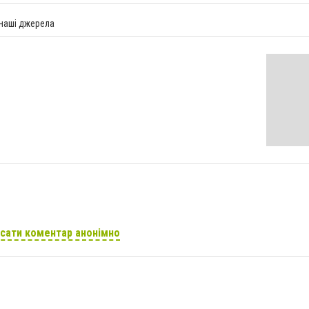
 наші джерела
сати коментар анонімно