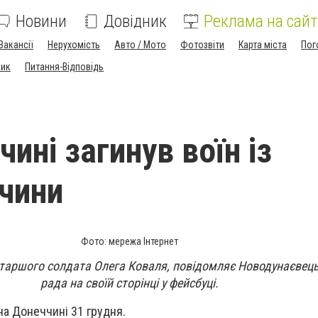
Новини
Довідник
Реклама на сайт
Вакансії
Нерухомість
Авто / Мото
Фотозвіти
Карта міста
Пог
ник
Питання-Відповідь
ині загинув воїн із
чини
Фото: мережа Інтернет
старшого солдата Олега Коваля, повідомляє Новодунаєвец
рада на своїй сторінці у фейсбуці.
на Донеччині 31 грудня.