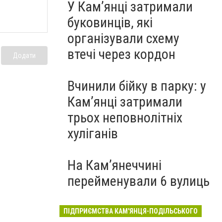
У Кам’янці затримали
буковинців, які
організували схему
втечі через кордон
Додати
Вчинили бійку в парку: у
Кам’янці затримали
трьох неповнолітніх
хуліганів
На Камʼянеччині
перейменували 6 вулиць
ПІДПРИЄМСТВА КАМ'ЯНЦЯ-ПОДІЛЬСЬКОГО