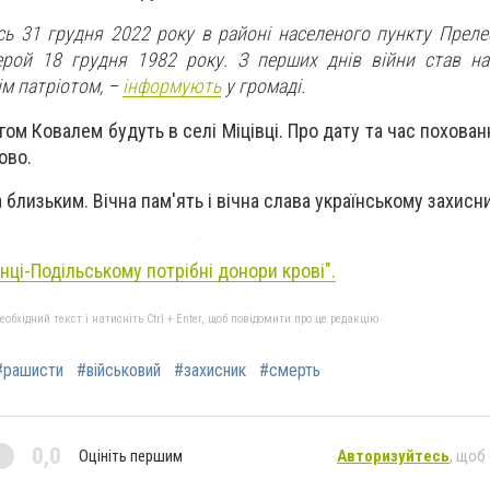
сь 31 грудня 2022 року в районі населеного пункту Преле
ерой 18 грудня 1982 року. З перших днів війни став на
м патріотом, –
інформують
у громаді.
ом Ковалем будуть в селі Міцівці. Про дату та час похова
ово.
 близьким. Вічна пам'ять і вічна слава українському захисни
нці-Подільському потрібні донори крові".
бхідний текст і натисніть Ctrl + Enter, щоб повідомити про це редакцію
#рашисти
#військовий
#захисник
#смерть
0,0
Оцініть першим
Авторизуйтесь
, щоб