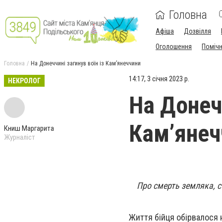
Головна
Афіша
Дозвілля
Оголошення
Поміч
Головна
На Донеччині загинув воїн із Кам’янеччини
14:17, 3 січня 2023 р.
НЕКРОЛОГ
На Донечч
Кам’янеч
Книш Маргарита
Журналіст
Про смерть земляка, 
Життя бійця обірвалося 