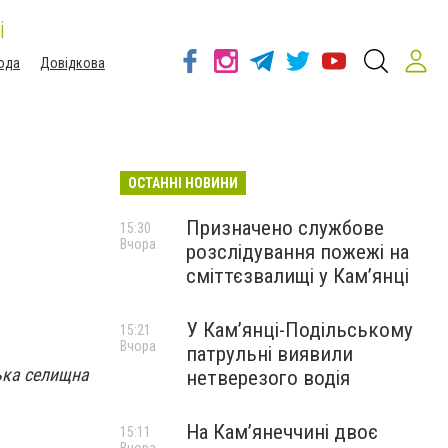
і
ода
Довідкова
ОСТАННІ НОВИНИ
Призначено службове
15:30
Вчора
розслідування пожежі на
сміттєзвалищі у Кам’янці
У Кам’янці-Подільському
15:21
Вчора
патрульні виявили
ька селищна
нетверезого водія
На Камʼянеччині двоє
15:11