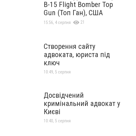
B-15 Flight Bomber Top
Gun (Топ Ган), США
21
15:56, 4 серпня
Створення сайту
адвоката, юриста під
ключ
10:49, 5 серпня
Досвідчений
кримінальний адвокат у
Києві
10:40, 5 серпня