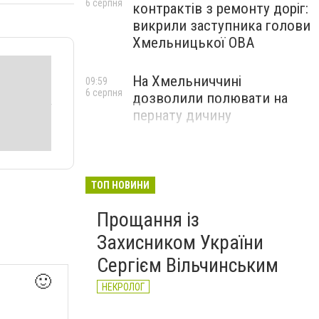
6 серпня
контрактів з ремонту доріг:
викрили заступника голови
Хмельницької ОВА
На Хмельниччині
09:59
6 серпня
дозволили полювати на
пернату дичину
ТОП НОВИНИ
Прощання із
Захисником України
Сергієм Вільчинським
🙂
НЕКРОЛОГ