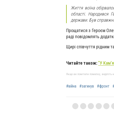
Життя воїна обірвало
області. Народився Г
держави. Був справжні
Прощатися з Героєм Олег
раді повідомлять додатк
Щирі співчуття рідним та
Читайте також:
"У Кам'я
Якщо ви помітили помилку, виділіть нео
#війна
#загинув
#фронт