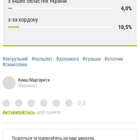
з інших областей України
4,0%
з-за кордону
10,5%
#патрульний
#поліціянт
#допомога
#іграшки
#хлопчик
#смаколики
Книш Маргарита
Журналіст
0,0
Авторизуйтесь
, щоб оцінити
Поділіться та підписуйтесь на наші джерела