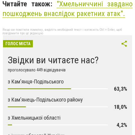
Читайте також:
"Хмельниччині завдано
пошкоджень внаслідок ракетних атак".
Якщо ви помітили помилку, виділіть необхідний текст і натисніть Ctrl + Enter, щоб
повідомити про це редакцію
ГОЛОС МІСТА
Звідки ви читаєте нас?
проголосувало 449 відвідувачів
з Кам'янця-Подільського
63,3%
з Кам'янець-Подільського району
18,0%
з Хмельницької області
4,2%