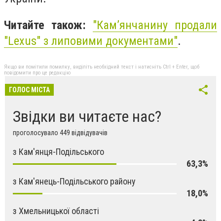
Читайте також:
"
Кам’янчанину продали
"Lexus" з липовими документами"
.
Якщо ви помітили помилку, виділіть необхідний текст і натисніть Ctrl + Enter, щоб
повідомити про це редакцію
ГОЛОС МІСТА
Звідки ви читаєте нас?
проголосувало 449 відвідувачів
з Кам'янця-Подільського
63,3%
з Кам'янець-Подільського району
18,0%
з Хмельницької області