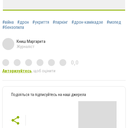
#війна
#дрон
#укриття
#паркінг
#дрон-камікадзе
#мопед
#бензопила
Книш Маргарита
Журналіст
0,0
Авторизуйтесь
, щоб оцінити
Поділіться та підписуйтесь на наші джерела