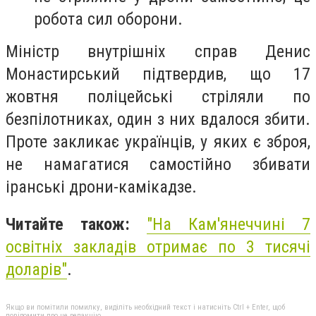
робота сил оборони.
Міністр внутрішніх справ Денис
Монастирський підтвердив, що 17
жовтня поліцейські стріляли по
безпілотниках, один з них вдалося збити.
Проте закликає українців, у яких є зброя,
не намагатися самостійно збивати
іранські дрони-камікадзе.
Читайте також:
"
На Кам'янеччині 7
освітніх закладів отримає по 3 тисячі
доларів"
.
Якщо ви помітили помилку, виділіть необхідний текст і натисніть Ctrl + Enter, щоб
повідомити про це редакцію