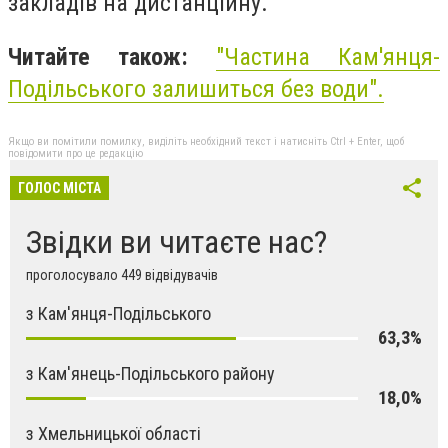
закладів на дистанційну.
Читайте також:
"Частина Кам'янця-
Подільського залишиться без води".
Якщо ви помітили помилку, виділіть необхідний текст і натисніть Ctrl + Enter, щоб
повідомити про це редакцію
ГОЛОС МІСТА
Звідки ви читаєте нас?
проголосувало 449 відвідувачів
з Кам'янця-Подільського
63,3%
з Кам'янець-Подільського району
18,0%
з Хмельницької області