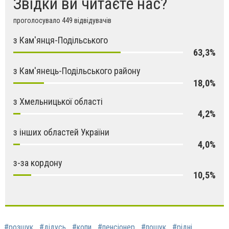
Звідки ви читаєте нас?
проголосувало 449 відвідувачів
з Кам'янця-Подільського
63,3%
з Кам'янець-Подільського району
18,0%
з Хмельницької області
4,2%
з інших областей України
4,0%
з-за кордону
10,5%
#розшук
#дідусь
#копи
#пенсіонер
#пошук
#рідні