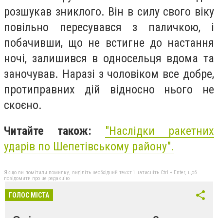
розшукав зниклого. Він в силу свого віку
повільно пересувався з паличкою, і
побачивши, що не встигне до настання
ночі, залишився в односельця вдома та
заночував. Наразі з чоловіком все добре,
протиправних дій відносно нього не
скоєно.
Читайте також:
"Наслідки ракетних
ударів по Шепетівському району".
Якщо ви помітили помилку, виділіть необхідний текст і натисніть Ctrl + Enter, щоб
повідомити про це редакцію
ГОЛОС МІСТА