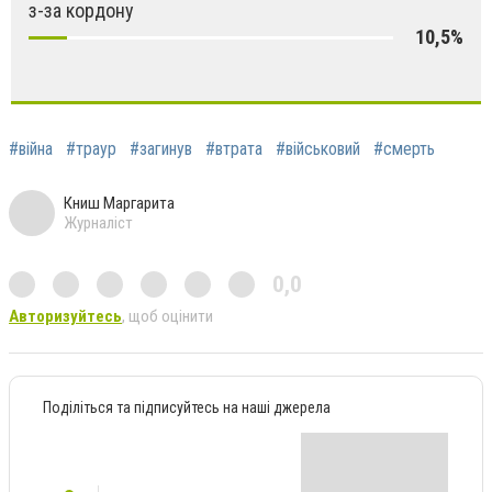
з-за кордону
10,5%
#війна
#траур
#загинув
#втрата
#військовий
#смерть
Книш Маргарита
Журналіст
0,0
Авторизуйтесь
, щоб оцінити
Поділіться та підписуйтесь на наші джерела