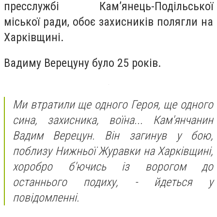
пресслужбі Кам’янець-Подільської
міської ради, обоє захисників полягли на
Харківщині.
Вадиму Верецуну було 25 років.
Ми втратили ще одного Героя, ще одного
сина, захисника, воїна... Кам'янчанин
Вадим Верецун. Він загинув у бою,
поблизу Нижньої Журавки на Харківщині,
хоробро б'ючись із ворогом до
останнього подиху, - йдеться у
повідомленні.