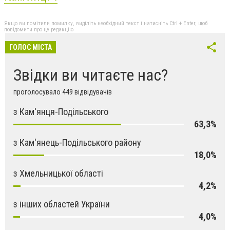
Якщо ви помітили помилку, виділіть необхідний текст і натисніть Ctrl + Enter, щоб
повідомити про це редакцію
ГОЛОС МІСТА
Звідки ви читаєте нас?
проголосувало 449 відвідувачів
з Кам'янця-Подільського
63,3%
з Кам'янець-Подільського району
18,0%
з Хмельницької області
4,2%
з інших областей України
4,0%