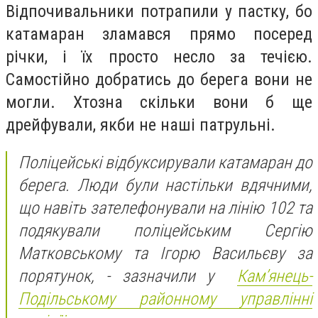
Відпочивальники потрапили у пастку, бо
катамаран зламався прямо посеред
річки, і їх просто несло за течією.
Самостійно добратись до берега вони не
могли. Хтозна скільки вони б ще
дрейфували, якби не наші патрульні.
Поліцейські відбуксирували катамаран до
берега. Люди були настільки вдячними,
що навіть зателефонували на лінію 102 та
подякували поліцейським Сергію
Матковському та Ігорю Васильєву за
порятунок, - зазначили у
Кам’янець-
Подільському районному управлінні