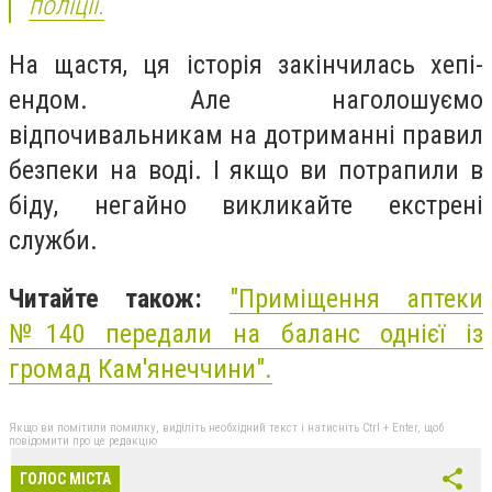
поліції.
На щастя, ця історія закінчилась хепі-
ендом. Але наголошуємо
відпочивальникам на дотриманні правил
безпеки на воді. І якщо ви потрапили в
біду, негайно викликайте екстрені
служби.
Читайте також:
"Приміщення аптеки
№140 передали на баланс однієї із
громад Кам'янеччини".
Якщо ви помітили помилку, виділіть необхідний текст і натисніть Ctrl + Enter, щоб
повідомити про це редакцію
ГОЛОС МІСТА