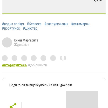
#водна поліця
#безпека
#патрулювання
#катамаран
#порятунок
#Дністер
Книш Маргарита
Журналіст
0,0
Авторизуйтесь
, щоб оцінити
Поділіться та підписуйтесь на наші джерела