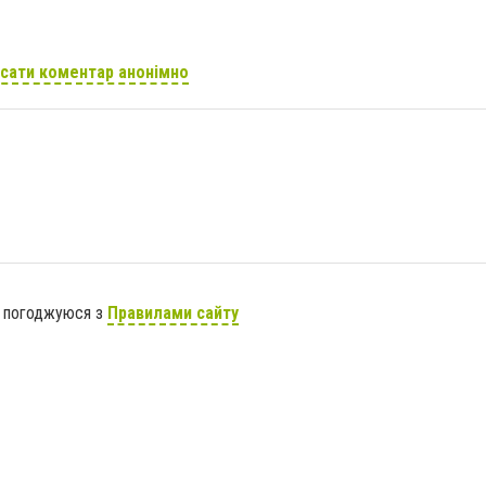
сати коментар анонімно
я погоджуюся з
Правилами сайту