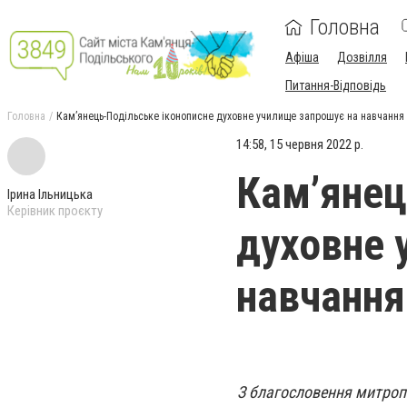
Головна
Афіша
Дозвілля
Питання-Відповідь
Головна
Кам’янець-Подільське іконописне духовне училище запрошує на навчання
14:58, 15 червня 2022 р.
Кам’янец
Ірина Ільницька
Керівник проєкту
духовне 
навчання
З благословення митроп