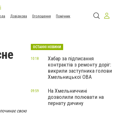
і
ода
Довідкова
Оголошення
Помічник
ОСТАННІ НОВИНИ
сне
Хабар за підписання
10:18
контрактів з ремонту доріг:
викрили заступника голови
Хмельницької ОВА
На Хмельниччині
09:59
дозволили полювати на
пернату дичину
зпочинає свою