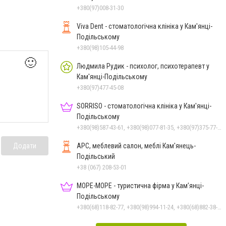
+380(97)008-31-30
Viva Dent - стоматологічна клініка у Кам'янці-
Подільському
+380(98)105-44-98
🙂
Людмила Рудик - психолог, психотерапевт у
Кам'янці-Подільському
+380(97)477-45-08
SORRISO - стоматологічна клініка у Кам'янці-
Подільському
+380(98)587-43-61, +380(98)077-81-35, +380(97)375-77-72, +380(97)982-31-07
Додати
АРС, меблевий салон, меблі Кам'янець-
Подільський
+38 (067) 208-53-01
МОРЕ-МОРЕ - туристична фірма у Кам’янці-
Подільському
+380(68)118-82-77, +380(98)994-11-24, +380(68)882-38-28