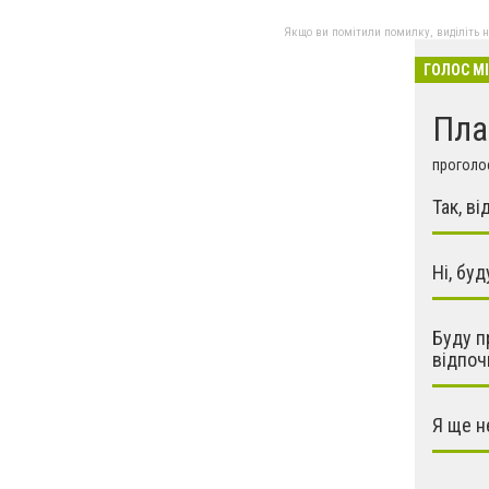
Якщо ви помітили помилку, виділіть нео
ГОЛОС М
Пла
проголос
Так, в
Ні, бу
Буду п
відпоч
Я ще н