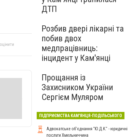
ДТП
Розбив двері лікарні та
побив двох
 оцінити
медпрацівниць:
інцидент у Кам'янці
Прощання із
Захисником України
Сергієм Муляром
ПІДПРИЄМСТВА КАМ'ЯНЦЯ-ПОДІЛЬСЬКОГО
Адвокатське об'єднання "Ю.Д.К." - юридичні
послуги Хмельниччина