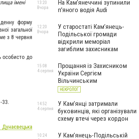
На Камʼянеччині зупинили
лища імені
13:20
Вчора
п'яного водія Audi
 денну форму
У старостаті Кам’янець-
12:20
ної загальної
Вчора
Подільської громади
име з 8 червня
відкрили меморіал
загиблим захисникам
ь особисто до
Прощання із Захисником
15:08
4 серпня
України Сергієм
Вільчинським
НЕКРОЛОГ
33.​
У Кам’янці затримали
14:52
4 серпня
буковинців, які організували
схему втечі через кордон
 Дунаєвецька
У Кам’янець-Подільській
10:24