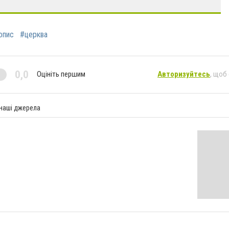
опис
#церква
0,0
Оцініть першим
Авторизуйтесь
, щоб
 наші джерела