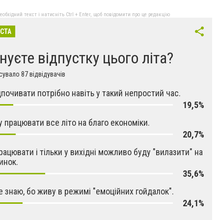
бхідний текст і натисніть Ctrl + Enter, щоб повідомити про це редакцію
ІСТА
нуєте відпустку цього літа?
увало 87 відвідувачів
ідпочивати потрібно навіть у такий непростий час.
19,5%
ду працювати все літо на благо економіки.
20,7%
рацювати і тільки у вихідні можливо буду "вилазити" на
инок.
35,6%
е знаю, бо живу в режимі "емоційних гойдалок".
24,1%