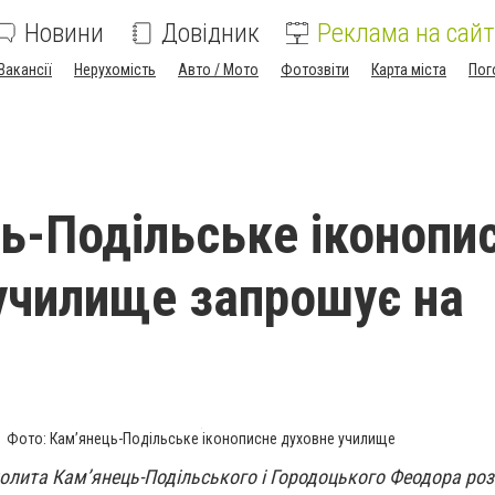
Новини
Довідник
Реклама на сайт
Вакансії
Нерухомість
Авто / Мото
Фотозвіти
Карта міста
Пог
ь-Подільське іконопи
училище запрошує на
Фото: Кам’янець-Подільське іконописне духовне училище
олита Кам’янець-Подільського і Городоцького Феодора ро