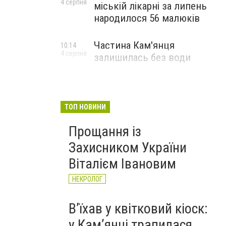
4 серпня
міській лікарні за липень
народилося 56 малюків
Частина Кам'янця
10:14
4 серпня
залишилась без води
ТОП НОВИНИ
Прощання із
Захисником України
Віталієм Івановим
НЕКРОЛОГ
Вʼїхав у квітковий кіоск:
у Камʼянці трапилася