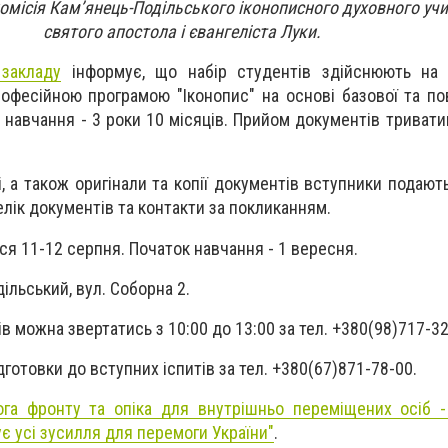
місія Кам’янець-Подільського іконописного духовного учи
святого апостола і євангеліста Луки.
 закладу
інформує, що набір студентів здійснюють на
офесійною програмою "Іконопис" на основі базової та пов
н навчання - 3 роки 10 місяців. Прийом документів триват
, а також оригінали та копії документів вступники подают
елік документів та контакти за покликанням.
ся 11-12 серпня. Початок навчання - 1 вересня.
ільський, вул. Соборна 2.
 можна звертатись з 10:00 до 13:00 за тел. +380(98)717-32-
дготовки до вступних іспитів за тел. +380(67)871-78-00.
га фронту та опіка для внутрішньо переміщених осіб -
є усі зусилля для перемоги України"
.