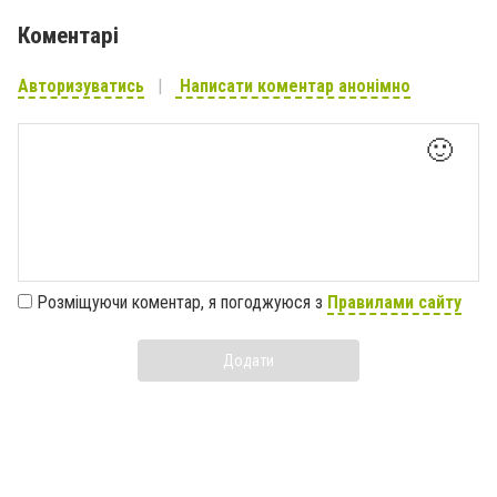
Коментарі
Авторизуватись
Написати коментар анонімно
🙂
Розміщуючи коментар, я погоджуюся з
Правилами сайту
Додати