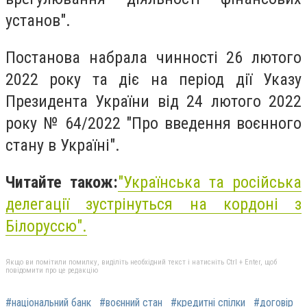
установ".
Постанова набрала чинності 26 лютого
2022 року та діє на період дії Указу
Президента України від 24 лютого 2022
року № 64/2022 "Про введення воєнного
стану в Україні".
Читайте також:
"Українська та російська
делегації зустрінуться на кордоні з
Білоруссю".
Якщо ви помітили помилку, виділіть необхідний текст і натисніть Ctrl + Enter, щоб
повідомити про це редакцію
#національний банк
#воєнний стан
#кредитні спілки
#договір