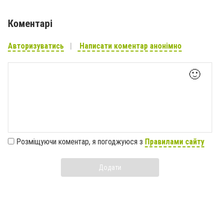
Коментарі
Авторизуватись
Написати коментар анонімно
🙂
Розміщуючи коментар, я погоджуюся з
Правилами сайту
Додати