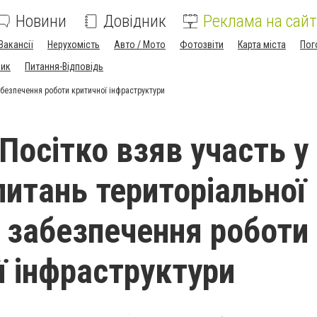
Новини
Довідник
Реклама на сайт
Вакансії
Нерухомість
Авто / Мото
Фотозвіти
Карта міста
Пог
ник
Питання-Відповідь
забезпечення роботи критичної інфраструктури
Посітко взяв участь у
питань територіальної
і забезпечення роботи
ї інфраструктури