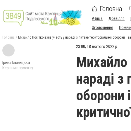
Головна
Афіша
Дозвілля
Оголошення
Поміч
Головна
Михайло Посітко взяв участь у нараді з питань територіальної оборони і 
23:00, 18 лютого 2022 р.
Михайло 
Ірина Ільницька
Керівник проєкту
нараді з 
оборони 
критично