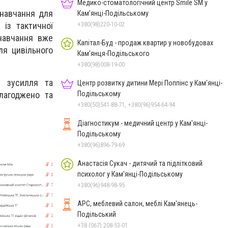
Медико-стоматологічний центр Smile SM у
 навчання для
Кам’янці-Подільському
 із тактичної
+380(98)220-10-02
навчання вже
Капітал-Буд - продаж квартир у новобудовах
ля цивільного
Кам’янця-Подільського
+380(98)008-19-00
и зусилля та
Центр розвитку дитини Мері Поппінс у Кам'янці-
злагоджено та
Подільському
+380(50)541-88-71, +380(96)954-64-94
Діагностикум - медичний центр у Кам'янці-
Подільському
+380(96)896-79-69
Анастасія Сукач - дитячий та підлітковий
психолог у Кам'янці-Подільському
+380(96)948-98-95
АРС, меблевий салон, меблі Кам'янець-
Подільський
+38 (067) 208-53-01