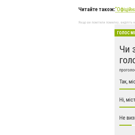
Читайте також:
"
Офіційн
Якщо ви помітили помилку, виділіть нео
ГОЛОС М
Чи 
гол
проголос
Так, м
Ні, міс
Не виз