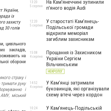
На Камʼянеччині зупинили
13:20
5 серпня
п'яного водія Audi
т України,
рада із
У старостаті Кам’янець-
го захисту
12:20
5 серпня
Подільської громади
д 30 голів
відкрили меморіал
загиблим захисникам
и, цивільного
их закладів,
Прощання із Захисником
15:08
проживають на
4 серпня
України Сергієм
льної оборони
Вільчинським
НЕКРОЛОГ
якого страху і
У Кам’янці затримали
14:52
о тримати руку
4 серпня
буковинців, які організували
формуванню і
схему втечі через кордон
 АМУ, міський
У Кам’янець-Подільській
10:24