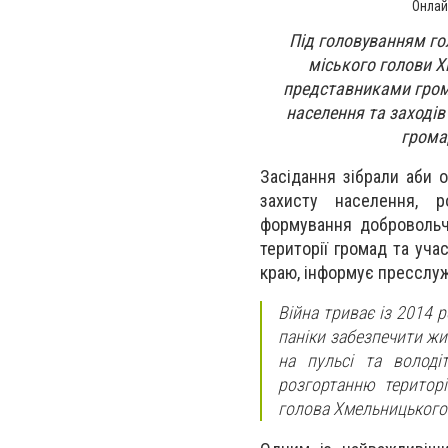
Онлай
Під головуванням гол
міського голови 
представниками грома
населення та заходів
грома
Засідання зібрали аби о
захисту населення, р
формування добровольчи
території громад та уча
краю, інформує пресслу
Війна триває із 2014 р
паніки забезпечити жи
на пульсі та володі
розгортанню територі
голова Хмельницького