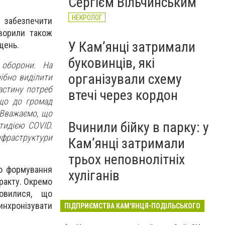
Сергієм Вільчинським
НЕКРОЛОГ
а забезпечити
оворили також
У Кам’янці затримали
щень.
буковинців, які
 оборони. На
організували схему
ібно виділити
астину потреб
втечі через кордон
 що до громад
 Вважаємо, що
Вчинили бійку в парку: у
тидією COVID.
нфраструктури
Кам’янці затримали
трьох неповнолітніх
ро формування
хуліганів
тракту. Окремо
овилися, що
синхронізувати
ПІДПРИЄМСТВА КАМ'ЯНЦЯ-ПОДІЛЬСЬКОГО