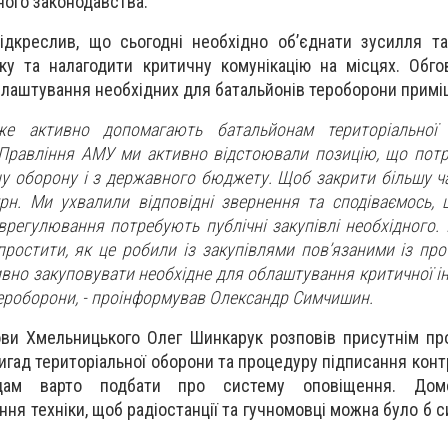
ного законодавства.
ідкреслив, що сьогодні необхідно об’єднати зусилля т
ку та налагодити критичну комунікацію на місцях. Обг
блаштування необхідних для батальйонів тероборони примі
же активно допомагають батальйонам територіальної
 Правління АМУ ми активно відстоювали позицію, що потр
ну оборону і з державного бюджету. Щоб закрити більшу ч
грн. Ми ухвалили відповідні звернення та сподіваємось,
врегулювання потребують публічні закупівлі необхідного.
простити, як це робили із закупівлями пов’язаними із про
вно закуповувати необхідне для облаштування критичної і
тероборони, - проінформував Олександр Симчишин.
ови Хмельницького Олег Шинкарук розповів присутнім п
ригад територіальної оборони та процедуру підписання кон
дам варто подбати про систему оповіщення. Дом
ня техніки, щоб радіостанції та гучномовці можна було б 