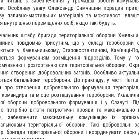
й питань є забезпечення у громадах роботи комуналь
ури. Особливу увагу Олександр Симчишин порадив приді
рву паливно-мастильних матеріалів та можливості влаш
 внутрішньо переміщених осіб, якщо такі будуть.
альник штабу бригади територіальної оборони Хмельниц
лійник повідомив присутнім, що у складі тероборони о
уються у Хмельницькому, Старокостянтинові, Кам’янці-По
аються формуванням розміщення підрозділів. Тому у го
муванню і розгортанню сил територіальної оборони. Окр
ння створення добровольчих загонів. Особливо актуаль
ться батальйони тероборони. До прикладу, у місті Нетіши
я про створення добровольчого формування територіаль
 командира та місце розташування тероборони. Ухвалил
ної оборони добровольчого формування і у Славуті. Пі
що потрібно вітати патріотичні прояви та максимально
, забезпечити максимальну комунікацію із органа
альйонами територіальної оборони. Такі добровольчі з
рі бригади територіальної оборони і координувати свою ді