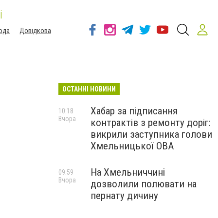
і
ода
Довідкова
ОСТАННІ НОВИНИ
Хабар за підписання
10:18
Вчора
контрактів з ремонту доріг:
викрили заступника голови
Хмельницької ОВА
На Хмельниччині
09:59
Вчора
дозволили полювати на
пернату дичину