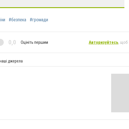
їни
#безпека
#громади
0,0
Оцініть першим
Авторизуйтесь
, щоб
 наші джерела