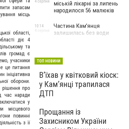
ної сфери та
4 серпня
міській лікарні за липень
лити запасам
народилося 56 малюків
тування місць
Частина Кам'янця
10:14
4 серпня
залишилась без води
ької області,
бласті діє 4
дільському та
лів громад є
емо, учасники
ТОП НОВИНИ
не це питання
Вʼїхав у квітковий кіоск:
н ініціативна
ної оборони.
у Камʼянці трапилася
и рішення про
ДТП
д час наради
 включатися у
ми місцевого
Прощання із
агони повинні
Захисником України
яльність з її