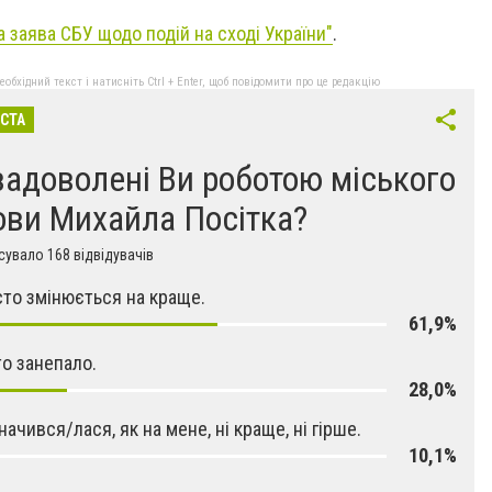
а заява СБУ щодо подій на сході України"
.
бхідний текст і натисніть Ctrl + Enter, щоб повідомити про це редакцію
ІСТА
задоволені Ви роботою міського
ови Михайла Посітка?
увало 168 відвідувачів
істо змінюється на краще.
61,9%
то занепало.
28,0%
начився/лася, як на мене, ні краще, ні гірше.
10,1%