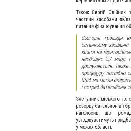
керівництвом згідно чин
Також Сергій Олійник п
частини засобами зв’яз
питання фінансування о
Сьогодні громади в
останньому засіданні
кошти на територіаль
необхідно 2,7 млрд. 
дослухаються. Також 
процедуру потрібно с
Щоб ми могли операти
і потреб батальйонів 
Заступник міського гол
резерву батальйонів і б
наголосив, що грома
узгоджуватимуть придбан
у межах області.