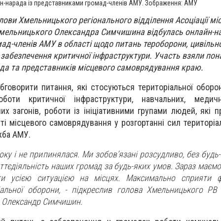
н-нарада із представниками громад-членів АМУ. Зображення: АМУ
ови Хмельницького регіонального відділення Асоціації міс
Хмельницького Олександра Симчишина відбулась онлайн-на
д-членів АМУ в області щодо питань тероборони, цивільно
 забезпечення критичної інфраструктури. Участь взяли пона
да та представників місцевого самоврядування краю.
бговорити питання, які стосуються територіальної оборон
оботи критичної інфраструктури, навчальних, медичн
х загонів, роботи із ініціативними групами людей, які 
сті місцевого самоврядування у розгортанні сил територіа
жба АМУ.
оку і не припинялася. Ми зобов’язані розсудливо, без будь-
ттєдіяльність наших громад за будь-яких умов. Зараз маєм
ти усією ситуацією на місцях. Максимально сприяти 
альної оборони, - підкреслив голова Хмельницького РВ
 Олександр Симчишин.