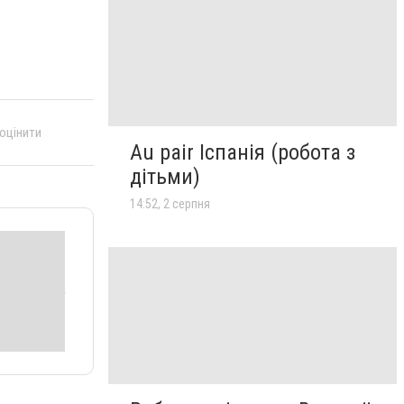
 оцінити
Au pair Іспанія (робота з
дітьми)
14:52, 2 серпня