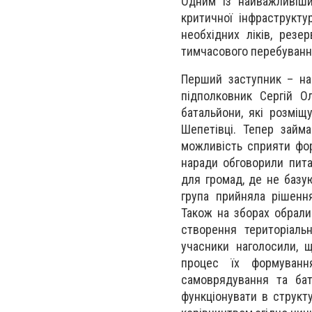
Одним із найважливіши
критичної інфраструкт
необхідних ліків, резе
тимчасового перебування
Перший заступник – нач
підполковник Сергій О
батальйони, які розміщ
Шепетівці. Тепер займ
можливість сприяти фор
наради обговорили пита
для громад, де не базую
група прийняла рішенн
Також на зборах обрали
створення територіаль
учасники наголосили, 
процес їх формування
самоврядування та бат
функціонувати в структу