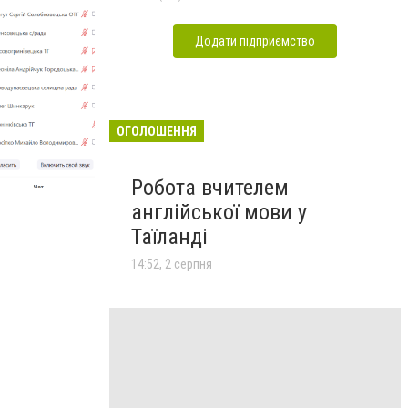
Додати підприємство
ОГОЛОШЕННЯ
Робота вчителем
англійської мови у
Онлайн-нарада із представниками громад-членів 
Таїланді
Зображення: АМУ
14:52, 2 серпня