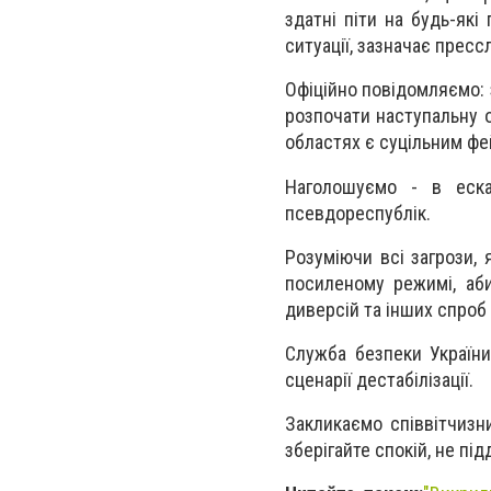
здатні піти на будь-які
ситуації, зазначає прес
Офіційно повідомляємо: 
розпочати наступальну о
областях є суцільним фей
Наголошуємо - в ескал
псевдореспублік.
Розуміючи всі загрози,
посиленому режимі, аби
диверсій та інших спроб
Служба безпеки України
сценарії дестабілізації.
Закликаємо співвітчизни
зберігайте спокій, не пі