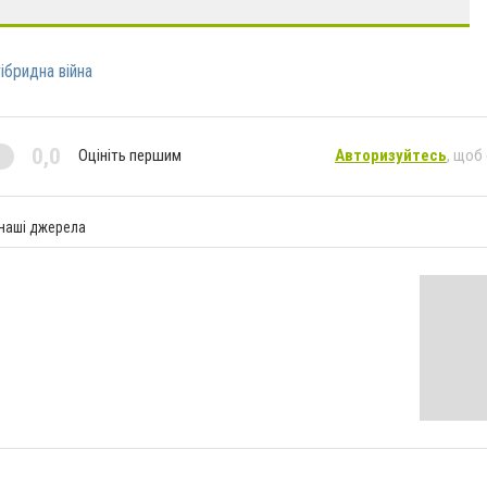
ібридна війна
0,0
Оцініть першим
Авторизуйтесь
, щоб
 наші джерела