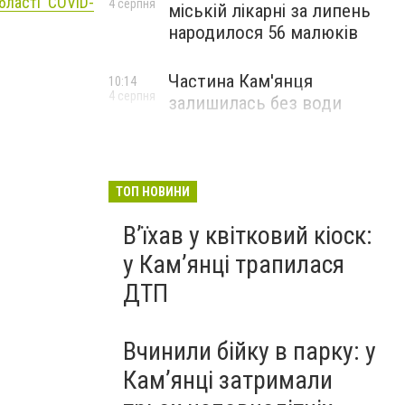
бласті COVID-
4 серпня
міській лікарні за липень
народилося 56 малюків
Частина Кам'янця
10:14
4 серпня
залишилась без води
ТОП НОВИНИ
Вʼїхав у квітковий кіоск:
у Камʼянці трапилася
ДТП
Вчинили бійку в парку: у
Кам’янці затримали