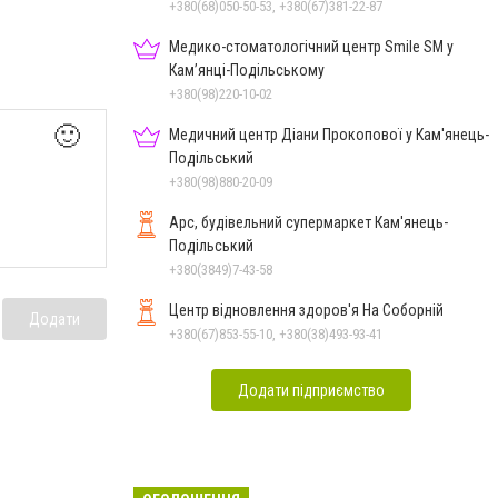
Подільському
+380(68)050-50-53, +380(67)381-22-87
Медико-стоматологічний центр Smile SM у
Кам’янці-Подільському
+380(98)220-10-02
🙂
Медичний центр Діани Прокопової у Кам'янець-
Подільський
+380(98)880-20-09
Арс, будівельний супермаркет Кам'янець-
Подільський
+380(3849)7-43-58
Центр відновлення здоров'я На Соборній
Додати
+380(67)853-55-10, +380(38)493-93-41
Додати підприємство