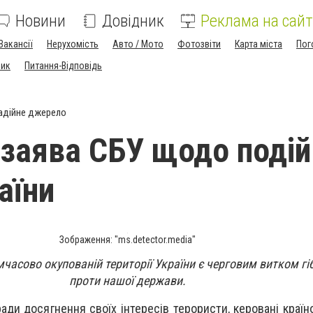
Новини
Довідник
Реклама на сайт
Вакансії
Нерухомість
Авто / Мото
Фотозвіти
Карта міста
Пог
ник
Питання-Відповідь
адійне джерело
 заява СБУ щодо подій
аїни
Зображення: "ms.detector.media"
мчасово окупованій території України є черговим витком гі
проти нашої держави.
ради досягнення своїх інтересів терористи, керовані краї