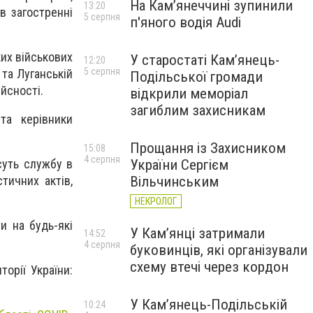
На Камʼянеччині зупинили
13:20
 в загостренні
5 серпня
п'яного водія Audi
ких військових
У старостаті Кам’янець-
12:20
5 серпня
та Луганській
Подільської громади
йсності.
відкрили меморіал
загиблим захисникам
та керівники
Прощання із Захисником
15:08
4 серпня
суть службу в
України Сергієм
тичних актів,
Вільчинським
НЕКРОЛОГ
и на будь-які
У Кам’янці затримали
14:52
4 серпня
буковинців, які організували
схему втечі через кордон
торії України:
У Кам’янець-Подільській
10:24