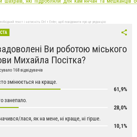
и шахраїв, які підробляли для кам'янчан та мешканців о
бхідний текст і натисніть Ctrl + Enter, щоб повідомити про це редакцію
ІСТА
задоволені Ви роботою міського
ови Михайла Посітка?
увало 168 відвідувачів
істо змінюється на краще.
61,9%
то занепало.
28,0%
начився/лася, як на мене, ні краще, ні гірше.
10,1%