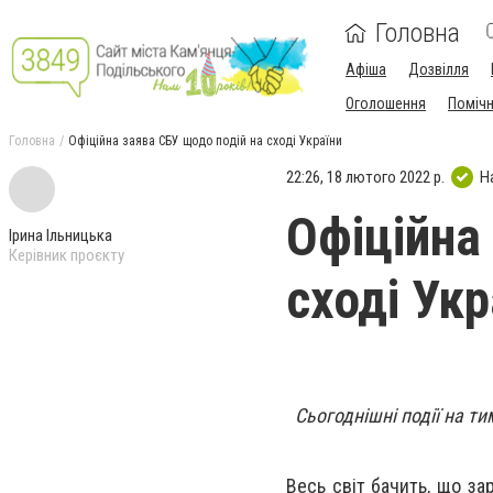
Головна
Афіша
Дозвілля
Оголошення
Поміч
Головна
Офіційна заява СБУ щодо подій на сході України
22:26, 18 лютого 2022 р.
Н
Офіційна
Ірина Ільницька
Керівник проєкту
сході Укр
Сьогоднішні події на ти
Весь світ бачить, що за