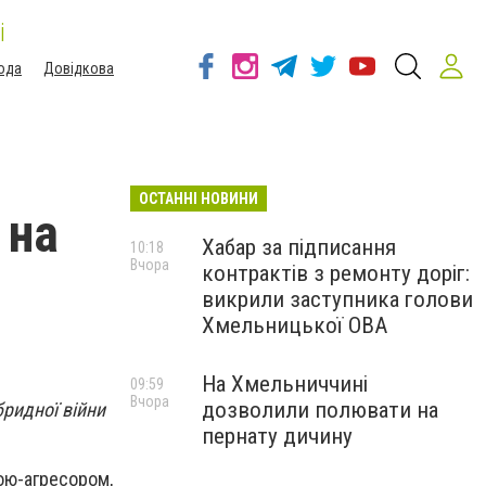
і
ода
Довідкова
ОСТАННІ НОВИНИ
 на
Хабар за підписання
10:18
Вчора
контрактів з ремонту доріг:
викрили заступника голови
Хмельницької ОВА
На Хмельниччині
09:59
Вчора
дозволили полювати на
бридної війни
пернату дичину
ною-агресором,