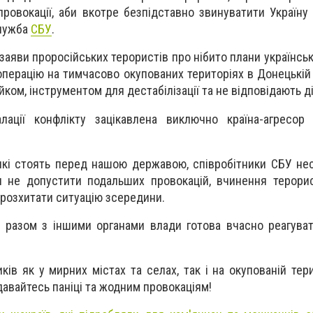
 провокації, аби вкотре безпідставно звинуватити Україну
служба
СБУ
.
заяви проросійських терористів про нібито плани українсь
перацію на тимчасово окупованих територіях в Донецькій 
ком, інструментом для дестабілізації та не відповідають ді
ації конфлікту зацікавлена виключно країна-агресор 
 які стоять перед нашою державою, співробітники СБУ не
 не допустити подальших провокацій, вчинення терорис
 розхитати ситуацію зсередини.
 разом з іншими органами влади готова вчасно реагуват
ків як у мирних містах та селах, так і на окупованій тери
ддавайтесь паніці та жодним провокаціям!