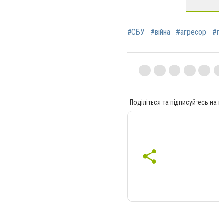
#СБУ
#війна
#агресор
#г
Поділіться та підписуйтесь на