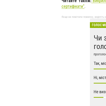
Читайте також:
"
Викрил
сертифікати"
.
Якщо ви помітили помилку, виділіть нео
ГОЛОС М
Чи 
гол
проголос
Так, м
Ні, міс
Не виз