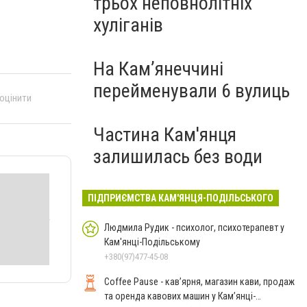
трьох неповнолітніх
хуліганів
На Камʼянеччині
перейменували 6 вулиць
 оцінити
Частина Кам'янця
залишилась без води
ПІДПРИЄМСТВА КАМ'ЯНЦЯ-ПОДІЛЬСЬКОГО
Людмила Рудик - психолог, психотерапевт у
Кам'янці-Подільському
+380(97)477-45-08
Coffee Pause - кав’ярня, магазин кави, продаж
та оренда кавових машин у Кам’янці-