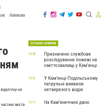
і
ода
Довідкова
ОСТАННІ НОВИНИ
го
Призначено службове
15:30
розслідування пожежі на
нням
сміттєзвалищі у Кам’янці
У Кам’янці-Подільському
15:21
патрульні виявили
нетверезого водія
 водогону на
На Камʼянеччині двоє
15:11
 частині міста