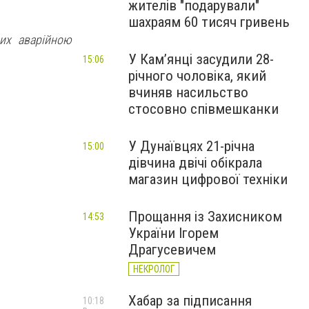
жителів "подарували"
шахраям 60 тисяч гривень
их аварійною
У Камʼянці засудили 28-
15:06
річного чоловіка, який
вчиняв насильство
стосовно співмешканки
У Дунаївцях 21-річна
15:00
дівчина двічі обікрала
магазин цифрової техніки
Прощання із Захисником
14:53
України Ігорем
Драгусевичем
НЕКРОЛОГ
Хабар за підписання
10:18