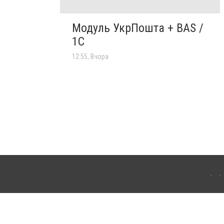
Модуль УкрПошта + BAS /
1C
12:55, Вчора
'янця-Подільського. Для інтернет-видань обов'язкове розміщення прямого,
аконом.
лама" публікуються на правах реклами.