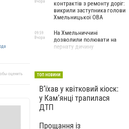
Вчора
контрактів з ремонту доріг:
викрили заступника голови
Хмельницької ОВА
На Хмельниччині
09:59
Вчора
дозволили полювати на
пернату дичину
ода
тобы оценить
ТОП НОВИНИ
Вʼїхав у квітковий кіоск:
у Камʼянці трапилася
ДТП
Прощання із