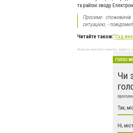
та районі зводу Електрон
Просимо споживачів 
ситуацією, - повідоми
Читайте також:
"Суд виз
Якщо ви помітили помилку, виділіть нео
ГОЛОС М
Чи 
гол
проголос
Так, м
Ні, міс