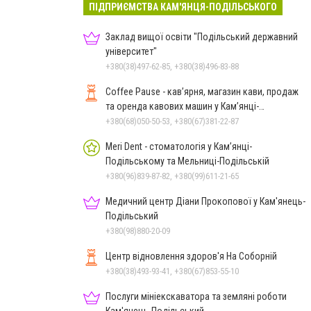
ПІДПРИЄМСТВА КАМ'ЯНЦЯ-ПОДІЛЬСЬКОГО
Заклад вищої освіти "Подільський державний
університет"
+380(38)497-62-85, +380(38)496-83-88
Coffee Pause - кав’ярня, магазин кави, продаж
та оренда кавових машин у Кам’янці-
Подільському
+380(68)050-50-53, +380(67)381-22-87
Meri Dent - стоматологія у Кам’янці-
Подільському та Мельниці-Подільській
+380(96)839-87-82, +380(99)611-21-65
Медичний центр Діани Прокопової у Кам'янець-
Подільський
+380(98)880-20-09
Центр відновлення здоров'я На Соборній
+380(38)493-93-41, +380(67)853-55-10
Послуги мініекскаватора та земляні роботи