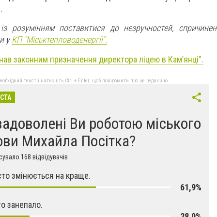
.
із розумінням поставитися до незручностей, спричинен
ли у
КП "Міськтепловоденергії".
нав законним призначення директора ліцею в Кам’янці".
бхідний текст і натисніть Ctrl + Enter, щоб повідомити про це редакцію
ІСТА
задоволені Ви роботою міського
ови Михайла Посітка?
увало 168 відвідувачів
істо змінюється на краще.
61,9%
то занепало.
28,0%