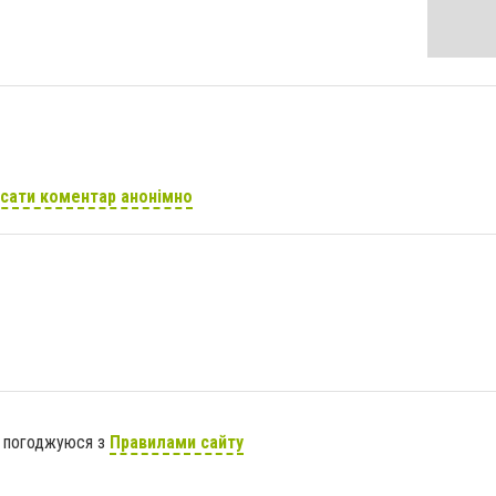
сати коментар анонімно
я погоджуюся з
Правилами сайту