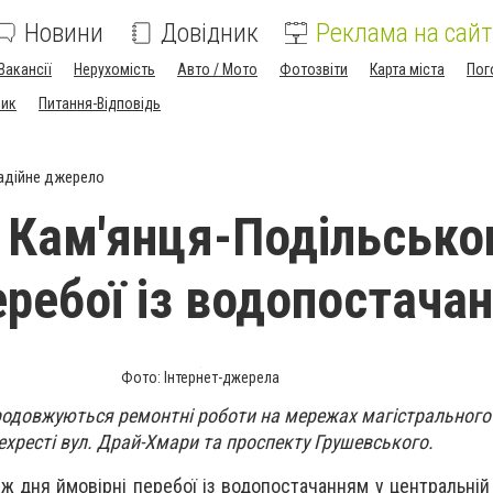
Новини
Довідник
Реклама на сайт
Вакансії
Нерухомість
Авто / Мото
Фотозвіти
Карта міста
Пог
ник
Питання-Відповідь
адійне джерело
і Кам'янця-Подільсько
еребої із водопостача
Фото: Інтернет-джерела
продовжуються ремонтні роботи на мережах магістрального
ехресті вул. Драй-Хмари та проспекту Грушевського.
вж дня ймовірні перебої із водопостачанням у центральній