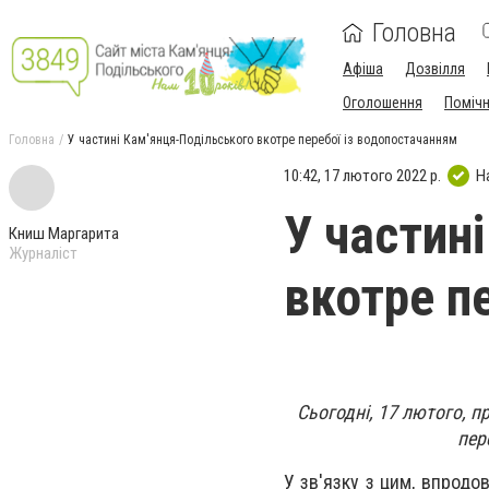
Головна
Афіша
Дозвілля
Оголошення
Поміч
Головна
У частині Кам'янця-Подільського вкотре перебої із водопостачанням
10:42, 17 лютого 2022 р.
Н
У частин
Книш Маргарита
Журналіст
вкотре п
Сьогодні, 17 лютого, 
пер
У зв'язку з цим, впродо