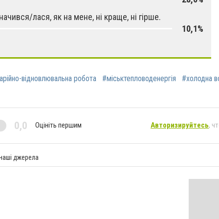
начився/лася, як на мене, ні краще, ні гірше.
10,1%
арійно-відновлювальна робота
#міськтепловоденергія
#холодна в
0,0
Оцініть першим
Авторизируйтесь
, ч
 наші джерела