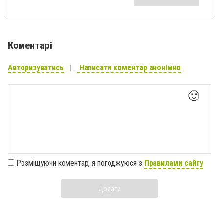
Коментарі
Авторизуватись
Написати коментар анонімно
🙂
Розміщуючи коментар, я погоджуюся з
Правилами сайту
Додати