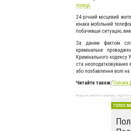
поліції.
24-річний місцевий жите
юнака мобільний телефон 
побачивши ситуацію, вик
За даним фактом слідч
кримінальне провадже
Кримінального кодексу У
ста неоподатковуваних м
або позбавлення волі на 
Читайте також:
"Голова 
Якщо ви помітили помилку, виділіть нео
ГОЛОС М
Пол