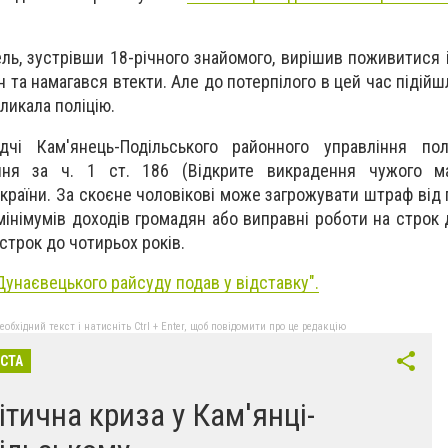
ль, зустрівши 18-річного знайомого, вирішив поживитися і
та намагався втекти. Але до потерпілого в цей час підійшл
ликала поліцію.
і Кам'янець-Подільського районного управління полі
ння за ч. 1 ст. 186 (Відкрите викрадення чужого ма
країни. За скоєне чоловікові може загрожувати штраф від 
інімумів доходів громадян або виправні роботи на строк д
строк до чотирьох років.
Дунаєвецького райсуду подав у відставку".
бхідний текст і натисніть Ctrl + Enter, щоб повідомити про це редакцію
ІСТА
ітична криза у Кам'янці-