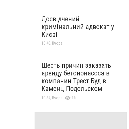
Досвідчений
кримінальний адвокат у
Києві
10:40, Вчора
Шесть причин заказать
аренду бетононасоса в
компании Трест Буд в
Каменц-Подольском
16
10:34, Вчора