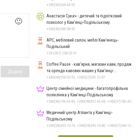
+380(96)566-44-55
Анастасія Сукач - дитячий та підлітковий
🙂
психолог у Кам'янці-Подільському
+380(96)948-98-95
АРС, меблевий салон, меблі Кам'янець-
Подільський
+38 (067) 208-53-01
Coffee Pause - кав’ярня, магазин кави, продаж
та оренда кавових машин у Кам’янці-
Додати
Подільському
+380(68)050-50-53, +380(67)381-22-87
Центр сімейної медицини - багатопрофільна
поліклініка у Кам’янці-Подільському
+380(96)796-36-85, +380(98)812-63-48, +380(97)782-45-70
Медичний центр Атланта у Кам’янці-
Подільському
+380(38)495-10-70, +380(38)495-10-80, +380(67)384-12-07