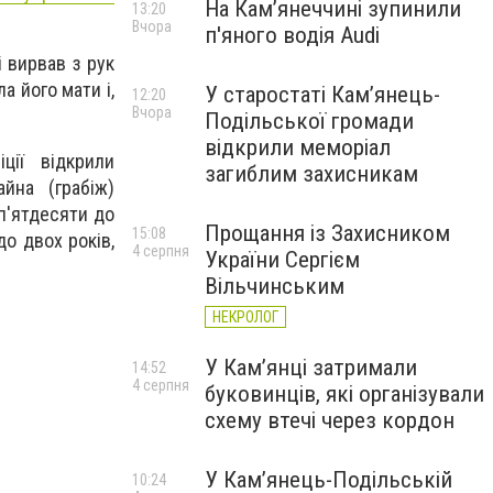
На Камʼянеччині зупинили
13:20
Вчора
п'яного водія Audi
 вирвав з рук
а його мати і,
У старостаті Кам’янець-
12:20
Вчора
Подільської громади
відкрили меморіал
ції відкрили
загиблим захисникам
йна (грабіж)
п'ятдесяти до
Прощання із Захисником
15:08
о двох років,
4 серпня
України Сергієм
Вільчинським
НЕКРОЛОГ
У Кам’янці затримали
14:52
4 серпня
буковинців, які організували
схему втечі через кордон
У Кам’янець-Подільській
10:24