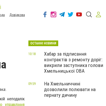
і
ода
Довідкова
ОСТАННІ НОВИНИ
Хабар за підписання
10:18
контрактів з ремонту доріг:
на
викрили заступника голови
Хмельницької ОВА
На Хмельниччині
09:59
дозволили полювати на
ака.
пернату дичину
кій неподалік
го управління