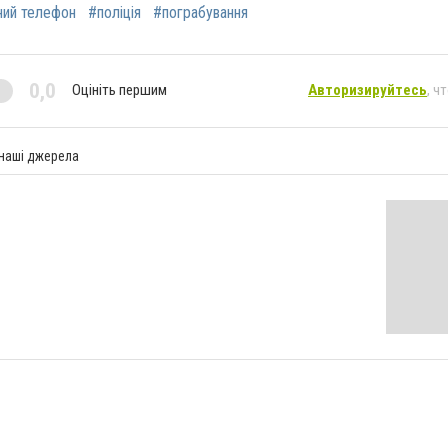
ний телефон
#поліція
#пограбування
0,0
Оцініть першим
Авторизируйтесь
, ч
 наші джерела