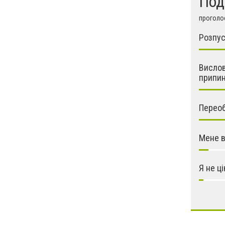
Под
проголос
Розпус
Вислов
припин
Переобр
Мене в
Я не ц