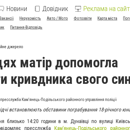
Новини
Довідник
Реклама на сайт
Вакансії
Нерухомість
Авто / Мото
Фотозвіти
Карта міста
Пог
ник
Питання-Відповідь
ійне джерело
цях матір допомогла
и кривдника свого си
 пресслужба Кам’янець-Подільського районного управління поліції
лідчі встановлюють обставини пограбування 18-річного юн
ня близько 14:20 години в м. Дунаївці по вулиці Київсь
Повідомляє пресслужба
Кам’янець-Подільського районно