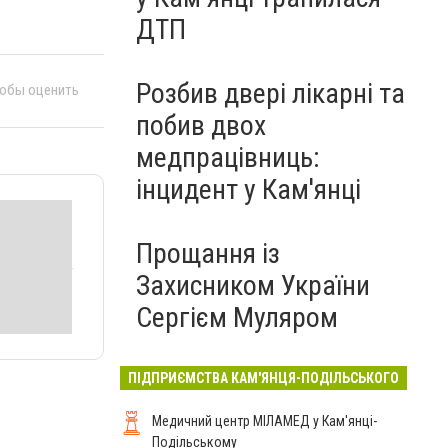
ДТП
Розбив двері лікарні та
тобы оценить
побив двох
медпрацівниць:
інцидент у Кам'янці
Прощання із
Захисником України
Сергієм Муляром
ПІДПРИЄМСТВА КАМ'ЯНЦЯ-ПОДІЛЬСЬКОГО
Медичний центр МІЛАМЕД у Кам'янці-
Подільському