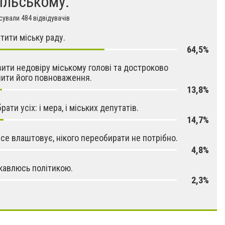
ільському.
ували 484 відвідувачів
тити міську раду.
64,5%
ити недовіру міському голові та достроково
ити його повноваження.
13,8%
ати усіх: і мера, і міських депутатів.
14,7%
се влаштовує, нікого переобирати не потрібно.
4,8%
ікавлюсь політикою.
2,3%