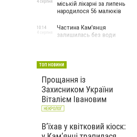
4 серпня
міській лікарні за липень
народилося 56 малюків
Частина Кам'янця
10:14
4 серпня
залишилась без води
ТОП НОВИНИ
Прощання із
Захисником України
Віталієм Івановим
НЕКРОЛОГ
Вʼїхав у квітковий кіоск:
у Камʼянці трапилася