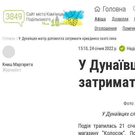
Головна
Афіша
Дозвілля
Оголошення
Поміч
Головна
У Дунаївцях матір допомогла затримати кривдника свого сина
15:10, 24 січня 2022 р.
Над
У Дунаїв
Книш Маргарита
Журналіст
затримат
Фото:
У Дунаївцях с
Подія трапилась 21 січ
магазину "Колосок". 