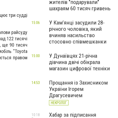
жителів "подарували"
шахраям 60 тисяч гривень
ацює три судді
У Камʼянці засудили 28-
15:06
річного чоловіка, який
голови райсуду
вчиняв насильство
ад 122 тисячі
стосовно співмешканки
, ще 90 тисяч
обіль "Toyota
У Дунаївцях 21-річна
15:00
ується правом
дівчина двічі обікрала
магазин цифрової техніки
Прощання із Захисником
14:53
України Ігорем
Драгусевичем
НЕКРОЛОГ
Хабар за підписання
10:18