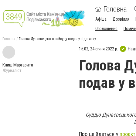
Головна
Афіша
Дозвілля
Оголошення
Поміч
Головна
Голова Дунаєвецького райсуду подав у відставку
15:02, 24 січня 2022 р.
Над
Голова Д
Книш Маргарита
Журналіст
подав у 
Суддю Дунаєвецького 
Про це йдеться у
проєкт