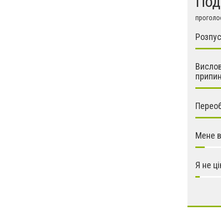
Под
проголос
Розпус
Вислов
припин
Переобр
Мене в
Я не ц