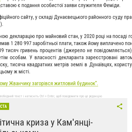
ідставою є подання особистої заяви служителя Феміди.
фіційного сайту, у складі Дунаєвецького районного суду пр
).
ною декларацію про майновий стан, у 2020 році на посаді 
ав 1 280 997 заробітньої плати, також йому виплачено пон
 39 тисяч гривень процентів (джерело не повідомляється)
етім особам. У власності декларанта зареєстровані автом
ску, тисяча квадратних метрів землі в Дунаївцях, корист
цьому ж місті.
ому Жванчику загорівся житловий будинок".
бхідний текст і натисніть Ctrl + Enter, щоб повідомити про це редакцію
ІСТА
ітична криза у Кам'янці-