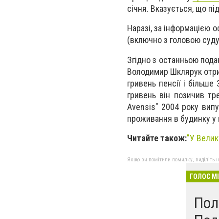
січня. Вказується, що п
Наразі, за інформацією о
(включно з головою суду
Згідно з останньою пода
Володимир Шклярук отрим
гривень пенсії і більше
гривень він позичив тр
Avensis" 2004 року випу
проживання в будинку у 
Читайте також:
"У Велик
Якщо ви помітили помилку, виділіть нео
ГОЛОС М
Пол