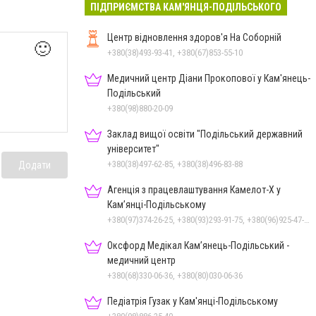
ПІДПРИЄМСТВА КАМ'ЯНЦЯ-ПОДІЛЬСЬКОГО
Центр відновлення здоров'я На Соборній
🙂
+380(38)493-93-41, +380(67)853-55-10
Медичний центр Діани Прокопової у Кам'янець-
Подільський
+380(98)880-20-09
Заклад вищої освіти "Подільський державний
університет"
+380(38)497-62-85, +380(38)496-83-88
Додати
Агенція з працевлаштування Камелот-Х у
Кам’янці-Подільському
+380(97)374-26-25, +380(93)293-91-75, +380(96)925-47-71, +380(73)327-54-83
Оксфорд Медікал Кам’янець-Подільський -
медичний центр
+380(68)330-06-36, +380(80)030-06-36
Педіатрія Гузак у Кам'янці-Подільському