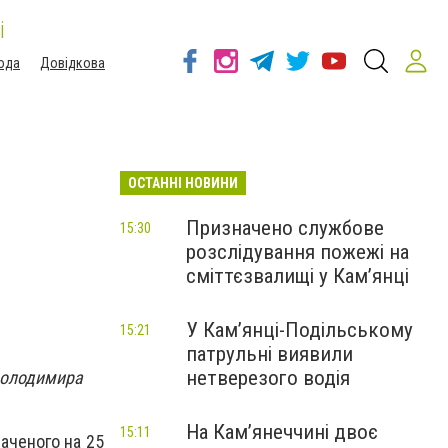
і
ода
Довідкова
ОСТАННІ НОВИНИ
Призначено службове
15:30
розслідування пожежі на
сміттєзвалищі у Кам’янці
У Кам’янці-Подільському
15:21
патрульні виявили
нетверезого водія
 Володимира
На Камʼянеччині двоє
15:11
аченого на 25