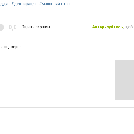
уддя
#декларація
#майновий стан
0,0
Оцініть першим
Авторизуйтесь
, щоб
 наші джерела