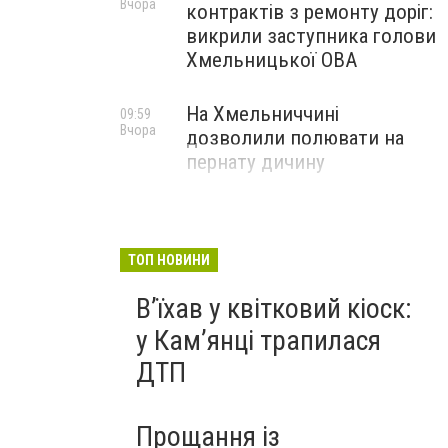
Вчора
контрактів з ремонту доріг:
викрили заступника голови
Хмельницької ОВА
На Хмельниччині
09:59
Вчора
дозволили полювати на
пернату дичину
ТОП НОВИНИ
Вʼїхав у квітковий кіоск:
у Камʼянці трапилася
ДТП
Прощання із