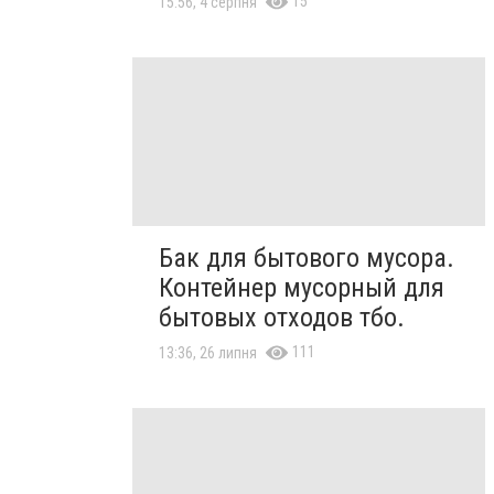
15
15:56, 4 серпня
Бак для бытового мусора.
Контейнер мусорный для
бытовых отходов тбо.
111
13:36, 26 липня