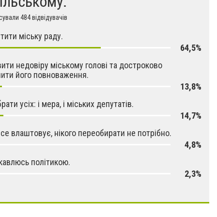
ільському.
ували 484 відвідувачів
тити міську раду.
64,5%
ити недовіру міському голові та достроково
ити його повноваження.
13,8%
ати усіх: і мера, і міських депутатів.
14,7%
се влаштовує, нікого переобирати не потрібно.
4,8%
ікавлюсь політикою.
2,3%