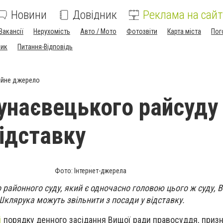
Новини
Довідник
Реклама на сайт
Вакансії
Нерухомість
Авто / Мото
Фотозвіти
Карта міста
Пог
ник
Питання-Відповідь
ійне джерело
унаєвецького райсуду
відставку
Фото: Інтернет-джерела
районного суду, який є одночасно головою цього ж суду,
Шклярука можуть звільнити з посади у відставку.
і
порядку денного засідання Вищої ради правосуддя, призн