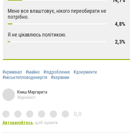
14,7%
Мене все влаштовує, нікого переобирати не
потрібно.
4,8%
Я не цікавлюсь політикою.
2,3%
#кримінал
#майно
#підроблення
#документи
#міськтепловоденергія
#керівник
Книш Маргарита
Журналіст
0,0
Авторизуйтесь
, щоб оцінити