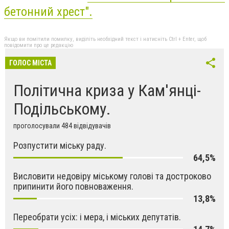
бетонний хрест".
Якщо ви помітили помилку, виділіть необхідний текст і натисніть Ctrl + Enter, щоб
повідомити про це редакцію
ГОЛОС МІСТА
Політична криза у Кам'янці-
Подільському.
проголосували 484 відвідувачів
Розпустити міську раду.
64,5%
Висловити недовіру міському голові та достроково
припинити його повноваження.
13,8%
Переобрати усіх: і мера, і міських депутатів.