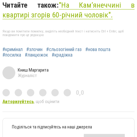
Читайте також:
"На Кам’янеччині в
квартирі згорів 60-річний чоловік".
Якщо ви помітили помилку, виділіть необхідний текст і натисніть Ctrl + Enter, щоб
повідомити про це редакцію
#кримінал
#злочин
#сльозогінний газ
#нова пошта
#посилка
#ланцюжок
#крадіжка
Книш Маргарита
Журналіст
0,0
Авторизуйтесь
, щоб оцінити
Поділіться та підписуйтесь на наші джерела