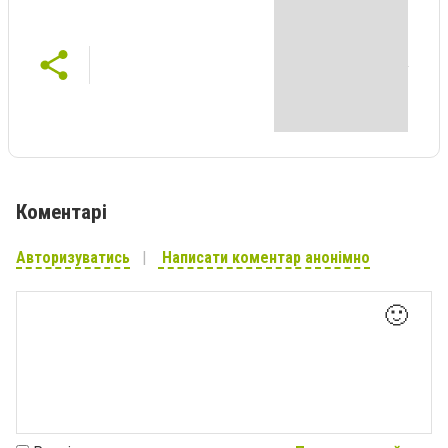
Коментарі
Авторизуватись
Написати коментар анонімно
🙂