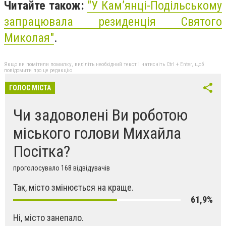
Читайте також:
"
У Кам’янці-Подільському
запрацювала резиденція Святого
Миколая"
.
Якщо ви помітили помилку, виділіть необхідний текст і натисніть Ctrl + Enter, щоб
повідомити про це редакцію
ГОЛОС МІСТА
Чи задоволені Ви роботою
міського голови Михайла
Посітка?
проголосувало 168 відвідувачів
Так, місто змінюється на краще.
61,9%
Ні, місто занепало.