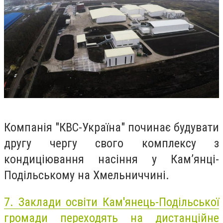
Компанія "КВС-Україна" починає будувати
другу чергу свого комплексу з
кондиціювання насіння у Кам’янці-
Подільському на Хмельниччині.
7.
Заклади освіти Кам'янець-Подільської
громади переходять на дистанційне