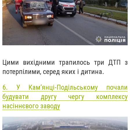
Цими вихідними трапилось три ДТП з
потерпілими, серед яких і дитина.
6.
У Кам’янці-Подільському почали
будувати другу чергу комплексу
насіннєвого заводу