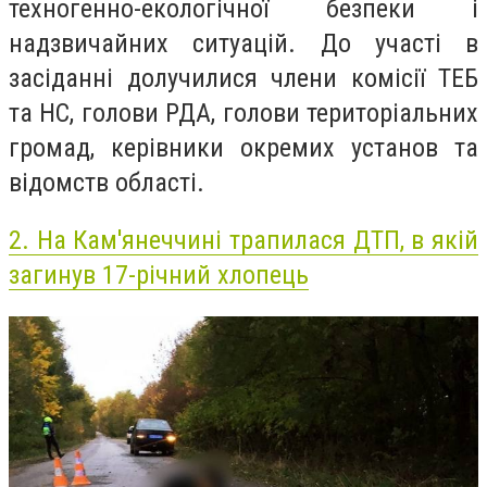
техногенно-екологічної безпеки і
надзвичайних ситуацій. До участі в
засіданні долучилися члени комісії ТЕБ
та НС, голови РДА, голови територіальних
громад, керівники окремих установ та
відомств області.
2.
На Кам'янеччині трапилася ДТП, в якій
загинув 17-річний хлопець