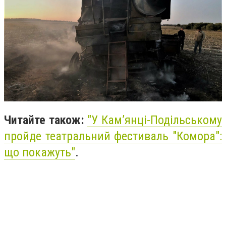
Читайте також:
"
У Кам’янці-Подільському
пройде театральний фестиваль "Комора":
що покажуть"
.