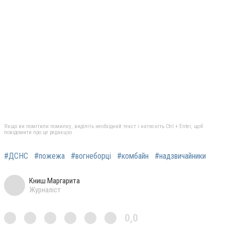
Якщо ви помітили помилку, виділіть необхідний текст і натисніть Ctrl + Enter, щоб
повідомити про це редакцію
#ДСНС
#пожежа
#вогнеборці
#комбайн
#надзвичайники
Книш Маргарита
Журналіст
0,0