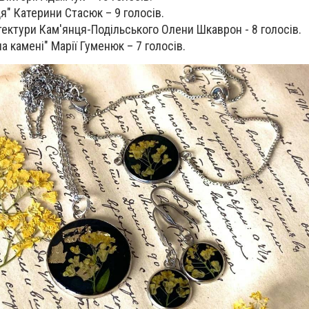
я" Катерини Стасюк – 9 голосів.
ітектури Кам'янця-Подільського Олени Шкаврон - 8 голосів.
а камені" Марії Гуменюк – 7 голосів.