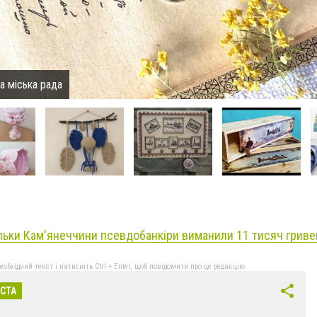
а міська рада
льки Кам'янеччини псевдобанкіри виманили 11 тисяч гриве
бхідний текст і натисніть Ctrl + Enter, щоб повідомити про це редакцію
ІСТА