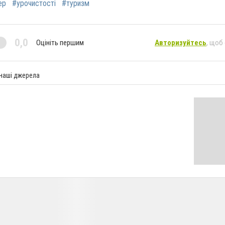
ер
#урочистості
#туризм
0,0
Оцініть першим
Авторизуйтесь
, щоб
 наші джерела