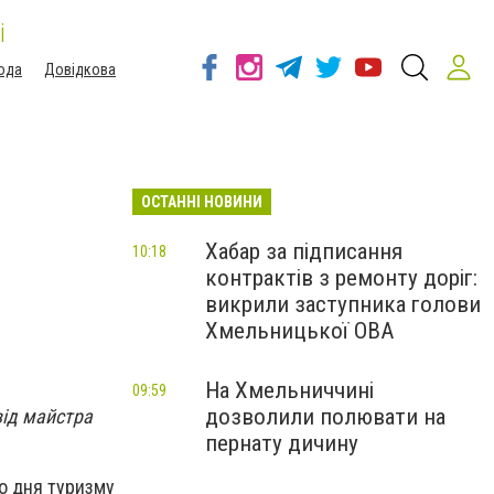
і
ода
Довідкова
ОСТАННІ НОВИНИ
Хабар за підписання
10:18
контрактів з ремонту доріг:
викрили заступника голови
Хмельницької ОВА
На Хмельниччині
09:59
дозволили полювати на
від майстра
пернату дичину
о дня туризму