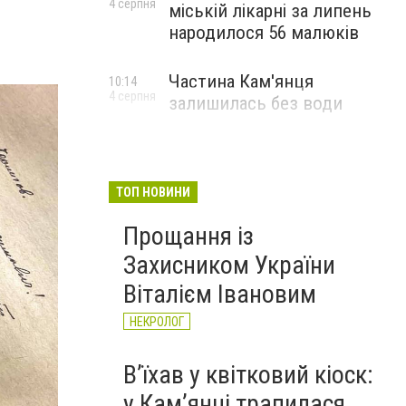
4 серпня
міській лікарні за липень
народилося 56 малюків
Частина Кам'янця
10:14
4 серпня
залишилась без води
ТОП НОВИНИ
Прощання із
Захисником України
Віталієм Івановим
НЕКРОЛОГ
Вʼїхав у квітковий кіоск:
у Камʼянці трапилася