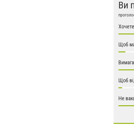
Ви 
проголос
Хочете
Щоб ма
Вимага
Щоб ві
Не вак