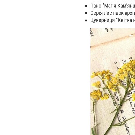
Пано "Магія Кам’янц
Серія листівок арх
Цукерниця "Квітка н