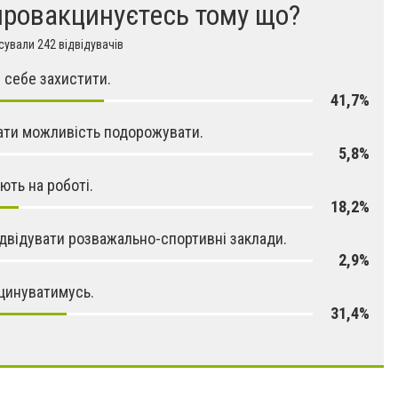
провакцинуєтесь тому що?
ували 242 відвідувачів
 себе захистити.
41,7%
ти можливість подорожувати.
5,8%
ють на роботі.
18,2%
двідувати розважально-спортивні заклади.
2,9%
цинуватимусь.
31,4%