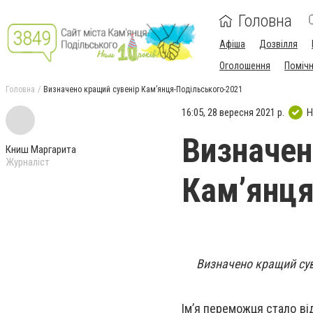
Головна
Афіша
Дозвілля
Оголошення
Поміч
Головна
Визначено кращий сувенір Кам’янця-Подільського-2021
16:05, 28 вересня 2021 р.
Н
Визначен
Книш Маргарита
Журналіст
Кам’янця
Визначено кращий сув
Ім’я переможця стало ві