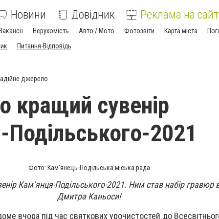
Новини
Довідник
Реклама на сайт
Вакансії
Нерухомість
Авто / Мото
Фотозвіти
Карта міста
Пог
ник
Питання-Відповідь
адійне джерело
о кращий сувенір
-Подільського-2021
Фото: Кам’янець-Подільська міська рада
енір Кам’янця-Подільського-2021. Ним став набір гравюр 
Дмитра Каньоси!
доме вчора під час святкових урочистостей до Всесвітньог