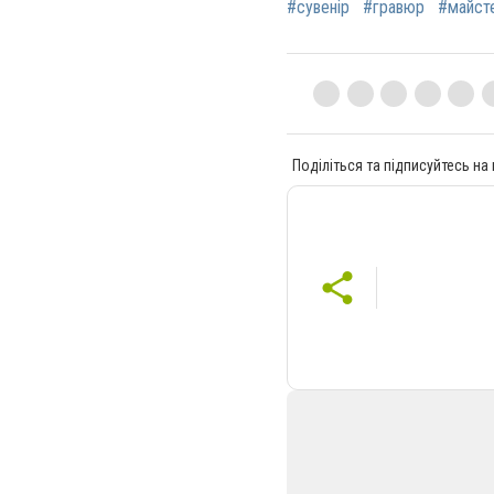
#сувенір
#гравюр
#майст
Поділіться та підписуйтесь на