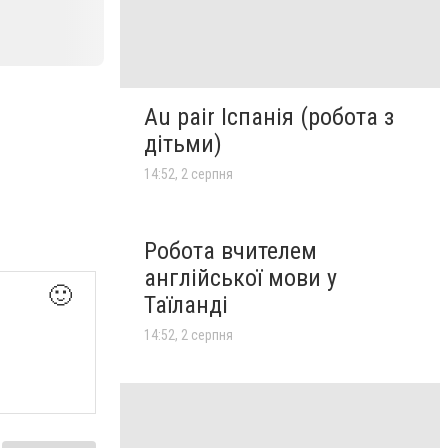
Au pair Іспанія (робота з
дітьми)
14:52, 2 серпня
Робота вчителем
англійської мови у
🙂
Таїланді
14:52, 2 серпня