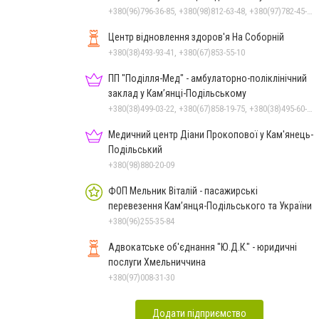
+380(96)796-36-85, +380(98)812-63-48, +380(97)782-45-70
Центр відновлення здоров'я На Соборній
+380(38)493-93-41, +380(67)853-55-10
ПП "Поділля-Мед" - амбулаторно-поліклінічний
заклад у Кам’янці-Подільському
+380(38)499-03-22, +380(67)858-19-75, +380(38)495-60-27
Медичний центр Діани Прокопової у Кам'янець-
Подільський
+380(98)880-20-09
ФОП Мельник Віталій - пасажирські
перевезення Кам’янця-Подільського та України
+380(96)255-35-84
Адвокатське об'єднання "Ю.Д.К." - юридичні
послуги Хмельниччина
+380(97)008-31-30
Додати підприємство