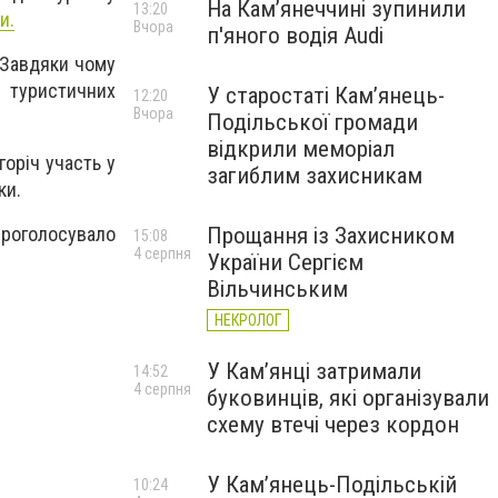
На Камʼянеччині зупинили
13:20
и.
Вчора
п'яного водія Audi
 Завдяки чому
 туристичних
У старостаті Кам’янець-
12:20
Вчора
Подільської громади
відкрили меморіал
горіч участь у
загиблим захисникам
ки.
роголосувало
Прощання із Захисником
15:08
4 серпня
України Сергієм
Вільчинським
НЕКРОЛОГ
У Кам’янці затримали
14:52
4 серпня
буковинців, які організували
схему втечі через кордон
У Кам’янець-Подільській
10:24