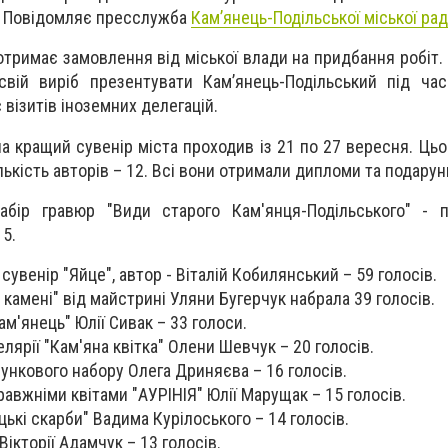
і. Повідомляє пресслужба
Кам’янець-Подільської міської рад
тримає замовлення від міської влади на придбання робіт.
вій виріб презентувати Кам’янець-Подільський під час
 візитів іноземних делегацій.
а кращий сувенір міста проходив із 21 по 27 вересня. Цьо
ькість авторів – 12. Всі вони отримали дипломи та подарун
бір гравюр "Види старого Кам'янця-Подільського" - п
15.
сувенір "Яйце", автор - Віталій Кобилянський – 59 голосів.
 камені" від майстрині Уляни Бугерчук набрала 39 голосів.
м'янець" Юлії Сивак – 33 голоси.
лярії "Кам'яна квітка" Олени Шевчук – 20 голосів.
ункового набору Олега Дриняєва – 16 голосів.
равжніми квітами "АУРІНІЯ" Юлії Марущак – 15 голосів.
ькі скарби" Вадима Курілоського – 14 голосів.
Вікторії Адамчук – 13 голосів.