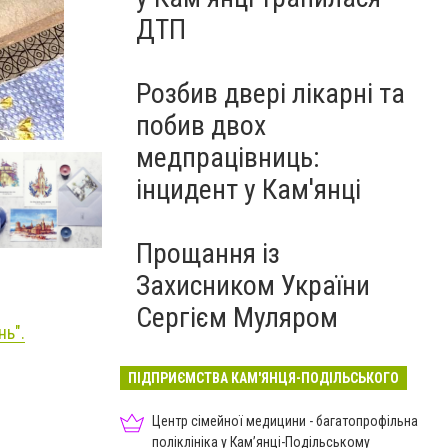
ДТП
Розбив двері лікарні та
побив двох
Фото: Кам'янець-Подільська міська рада
медпрацівниць:
інцидент у Кам'янці
Прощання із
Захисником України
Сергієм Муляром
нь".
ПІДПРИЄМСТВА КАМ'ЯНЦЯ-ПОДІЛЬСЬКОГО
Центр сімейної медицини - багатопрофільна
поліклініка у Кам’янці-Подільському