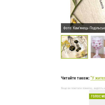
Фото: Кам'янець-Подільськ
Читайте також:
"У жите
Якщо ви помітили помилку, виділіть нео
ГОЛОС М