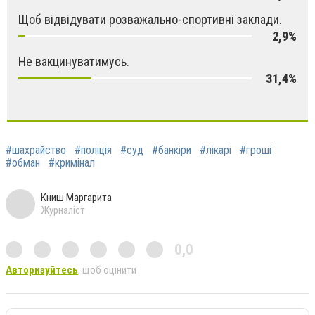
Щоб відвідувати розважально-спортивні заклади.
2,9%
Не вакцинуватимусь.
31,4%
#шахрайство
#поліція
#суд
#банкіри
#лікарі
#гроші
#обман
#кримінал
Книш Маргарита
Журналіст
0,0
Авторизуйтесь
, щоб оцінити