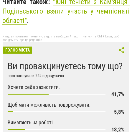
Читайте також:
"
Юні теністи з Кам'янця-
Подільського взяли участь у чемпіонаті
області"
.
Якщо ви помітили помилку, виділіть необхідний текст і натисніть Ctrl + Enter, щоб
повідомити про це редакцію
ГОЛОС МІСТА
Ви провакцинуєтесь тому що?
проголосували 242 відвідувачів
Хочете себе захистити.
41,7%
Щоб мати можливість подорожувати.
5,8%
Вимагають на роботі.
18,2%