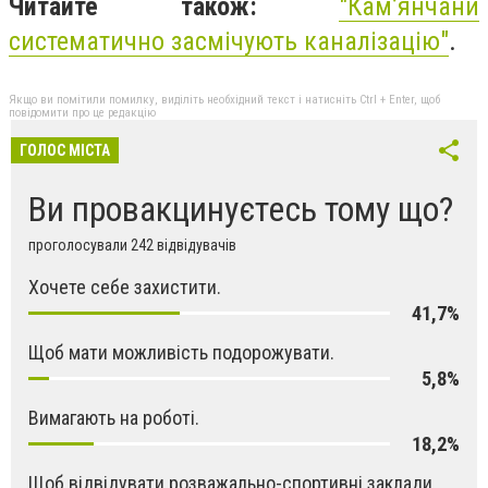
Читайте також:
"Кам’янчани
систематично засмічують каналізацію"
.
Якщо ви помітили помилку, виділіть необхідний текст і натисніть Ctrl + Enter, щоб
повідомити про це редакцію
ГОЛОС МІСТА
Ви провакцинуєтесь тому що?
проголосували 242 відвідувачів
Хочете себе захистити.
41,7%
Щоб мати можливість подорожувати.
5,8%
Вимагають на роботі.
18,2%
Щоб відвідувати розважально-спортивні заклади.