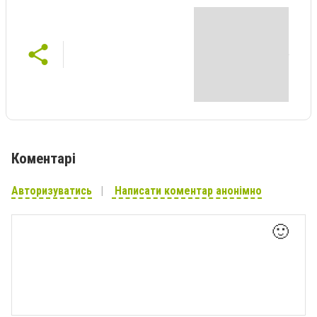
Коментарі
Авторизуватись
Написати коментар анонімно
🙂