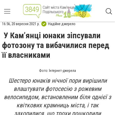
16:56, 20 вересня 2021 р.
Надійне джерело
У Кам’янці юнаки зіпсували
фотозону та вибачилися перед
її власниками
Фото: Інтернет-джерела
Шестеро юнаків нічної пори вирішили
влаштувати фотосесію з рожевим
велосипедом, встановленим біля однієї з
квіткових крамниць міста, і так
захопилися, що трохи пошкодили