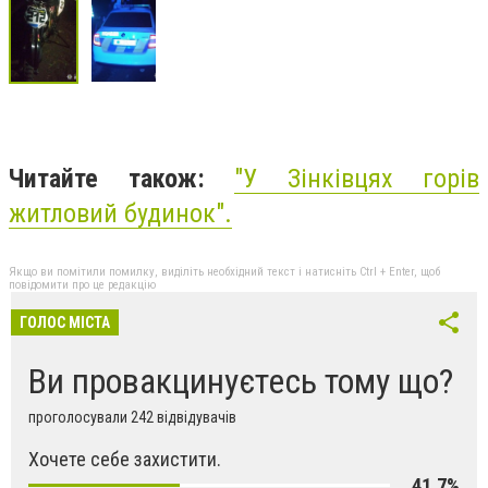
Читайте також:
"У Зінківцях горів
житловий будинок".
Якщо ви помітили помилку, виділіть необхідний текст і натисніть Ctrl + Enter, щоб
повідомити про це редакцію
ГОЛОС МІСТА
Ви провакцинуєтесь тому що?
проголосували 242 відвідувачів
Хочете себе захистити.
41,7%