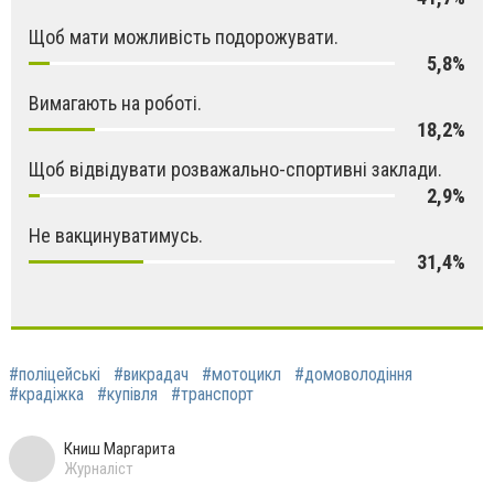
Щоб мати можливість подорожувати.
5,8%
Вимагають на роботі.
18,2%
Щоб відвідувати розважально-спортивні заклади.
2,9%
Не вакцинуватимусь.
31,4%
#поліцейські
#викрадач
#мотоцикл
#домоволодіння
#крадіжка
#купівля
#транспорт
Книш Маргарита
Журналіст