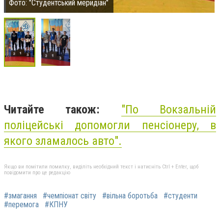
Фото: "Студентський меридіан"
Читайте також:
"По Вокзальній
поліцейські допомогли пенсіонеру, в
якого зламалось авто".
Якщо ви помітили помилку, виділіть необхідний текст і натисніть Ctrl + Enter, щоб
повідомити про це редакцію
#змагання
#чемпіонат світу
#вільна боротьба
#студенти
#перемога
#КПНУ