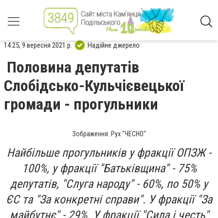
14:25, 9 вересня 2021 р.
Надійне джерело
Половина депутатів
Слобідсько-Кульчієвецької
громади - прогульники
Зображення: Рух "ЧЕСНО"
Найбільше прогульників у фракції ОПЗЖ -
100%, у фракції "Батьківщина" - 75%
депутатів, "Слуга народу" - 60%, по 50% у
ЄС та "За конкретні справи". У фракції "За
майбутнє" - 29%. У фракції "Сила і честь"