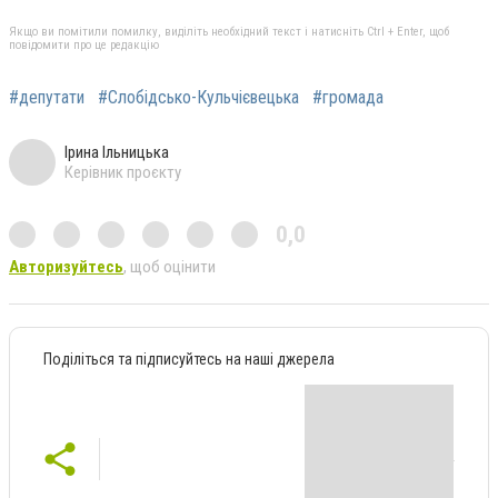
Якщо ви помітили помилку, виділіть необхідний текст і натисніть Ctrl + Enter, щоб
повідомити про це редакцію
#депутати
#Слобідсько-Кульчієвецька
#громада
Ірина Ільницька
Керівник проєкту
0,0
Авторизуйтесь
, щоб оцінити
Поділіться та підписуйтесь на наші джерела