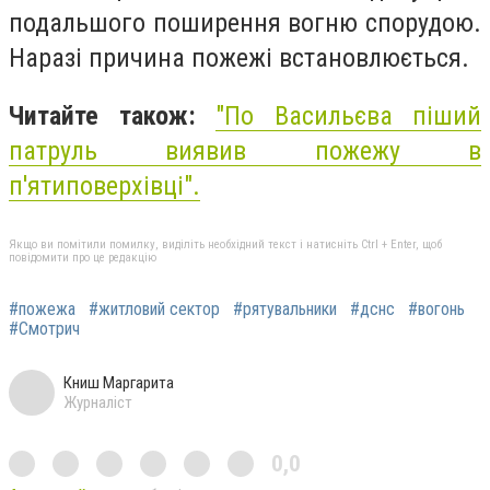
подальшого поширення вогню спорудою.
Наразі причина пожежі встановлюється.
Читайте також:
"По Васильєва піший
патруль виявив пожежу в
п'ятиповерхівці".
Якщо ви помітили помилку, виділіть необхідний текст і натисніть Ctrl + Enter, щоб
повідомити про це редакцію
#пожежа
#житловий сектор
#рятувальники
#дснс
#вогонь
#Смотрич
Книш Маргарита
Журналіст
0,0