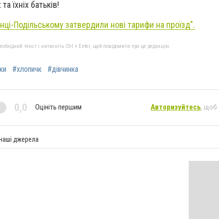
а їхніх батьків!
янці-Подільському затвердили нові тарифи на проїзд".
бхідний текст і натисніть Ctrl + Enter, щоб повідомити про це редакцію
ки
#хлопичк
#дівчинка
0,0
Оцініть першим
Авторизуйтесь
, щоб
 наші джерела