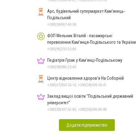
Арс, будівельний супермаркет Кам'янець-
Подільський
+380(3849)7-43-58
ФОП Мельник Віталій - пасажирські
перевезення Кам’янця-Подільського та України
+380(96)255-35-84
Педіатрія Гузак у Кам'янці-Подільському
+380(98)886-25-40
Центр відновлення здоров'я На Соборній
+380(67)853-55-10, +380(38)493-93-41
Заклад вищої освіти "Подільський державний
університет"
+380(38)497-62-85, +380(38)496-83-88
Додати підприємство