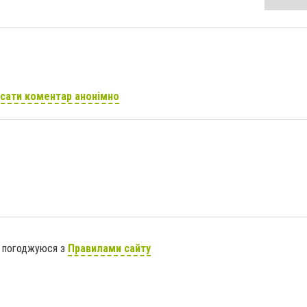
сати коментар анонімно
я погоджуюся з
Правилами сайту