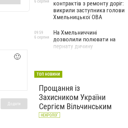
6 серпня
контрактів з ремонту доріг:
викрили заступника голови
Хмельницької ОВА
На Хмельниччині
09:59
6 серпня
дозволили полювати на
пернату дичину
🙂
ТОП НОВИНИ
Прощання із
Захисником України
Додати
Сергієм Вільчинським
НЕКРОЛОГ