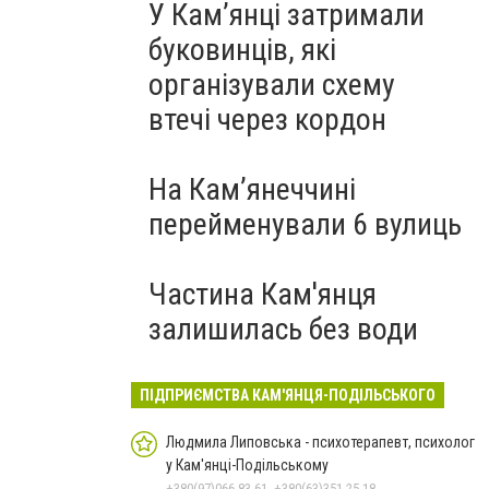
У Кам’янці затримали
буковинців, які
організували схему
втечі через кордон
На Камʼянеччині
перейменували 6 вулиць
Частина Кам'янця
залишилась без води
ПІДПРИЄМСТВА КАМ'ЯНЦЯ-ПОДІЛЬСЬКОГО
Людмила Липовська - психотерапевт, психолог
у Кам'янці-Подільському
+380(97)066-83-61, +380(63)351-25-18