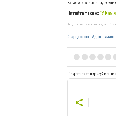
Вітаємо новонароджених т
Читайте також:
"У Кам'
Якщо ви помітили помилку, виділіть нео
#народженні
#діти
#малю
Поділіться та підписуйтесь на