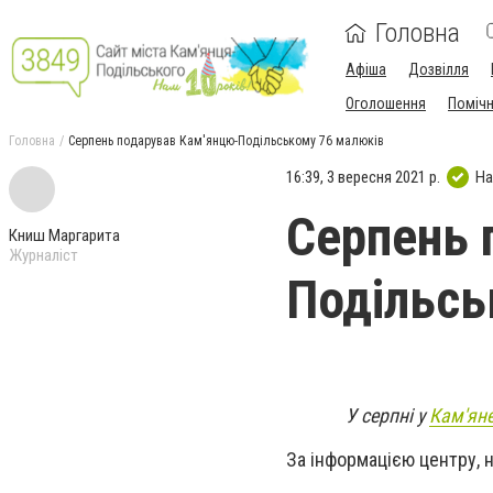
Головна
Афіша
Дозвілля
Оголошення
Поміч
Головна
Серпень подарував Кам'янцю-Подільському 76 малюків
16:39, 3 вересня 2021 р.
На
Серпень 
Книш Маргарита
Журналіст
Подільсь
У серпні у
Кам'ян
За інформацією центру, на