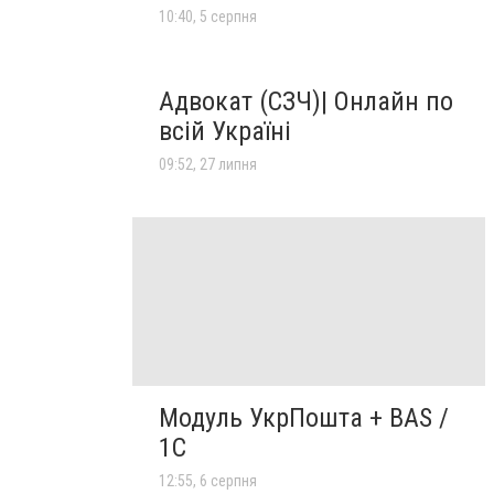
10:40, 5 серпня
Адвокат (СЗЧ)| Онлайн по
всій Україні
09:52, 27 липня
Модуль УкрПошта + BAS /
1C
12:55, 6 серпня