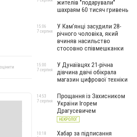
7 серпня
жителів "подарували"
шахраям 60 тисяч гривень
У Камʼянці засудили 28-
15:06
7 серпня
річного чоловіка, який
вчиняв насильство
стосовно співмешканки
У Дунаївцях 21-річна
15:00
 оцінити
7 серпня
дівчина двічі обікрала
магазин цифрової техніки
Прощання із Захисником
14:53
7 серпня
України Ігорем
Драгусевичем
НЕКРОЛОГ
Хабар за підписання
10:18