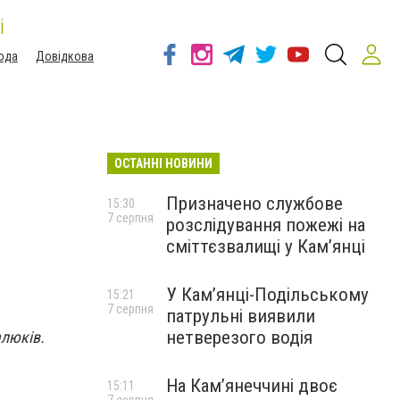
і
ода
Довідкова
ОСТАННІ НОВИНИ
Призначено службове
15:30
7 серпня
розслідування пожежі на
сміттєзвалищі у Кам’янці
У Кам’янці-Подільському
15:21
7 серпня
патрульні виявили
нетверезого водія
люків.
На Камʼянеччині двоє
15:11