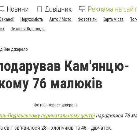
Новини
Довідник
Реклама на сайт
Вакансії
Нерухомість
Авто / Мото
Фотозвіти
Карта міста
Пог
ник
Питання-Відповідь
дійне джерело
подарував Кам'янцю-
кому 76 малюків
Фото: Інтернет-джерела
ець-Подільському перинатальному центрі
народилися 76 ма
 світ зв'явилося 28 - хлопчиків та 48 - дівчаток.