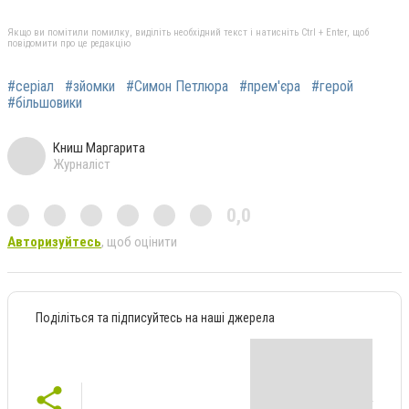
Якщо ви помітили помилку, виділіть необхідний текст і натисніть Ctrl + Enter, щоб
повідомити про це редакцію
#серіал
#зйомки
#Симон Петлюра
#прем'єра
#герой
#більшовики
Книш Маргарита
Журналіст
0,0
Авторизуйтесь
, щоб оцінити
Поділіться та підписуйтесь на наші джерела