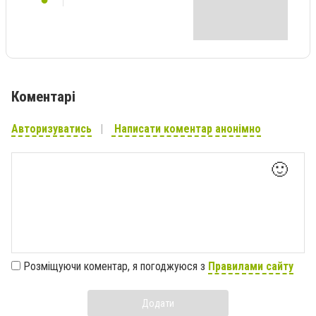
Коментарі
Авторизуватись
Написати коментар анонімно
🙂
Розміщуючи коментар, я погоджуюся з
Правилами сайту
Додати