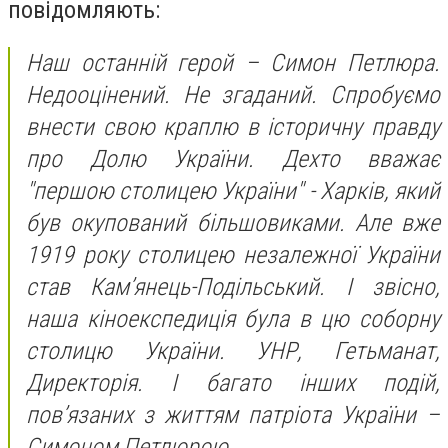
повідомляють:
Наш останній герой – Симон Петлюра.
Недооцінений. Не згаданий. Спробуємо
внести свою краплю в історичну правду
про Долю України. Дехто вважає
"першою столицею України" - Харків, який
був окупований більшовиками. Але вже
1919 року столицею незалежної України
став Кам’янець-Подільський. І звісно,
наша кіноекспедиція була в цю соборну
столицю України. УНР, Гетьманат,
Директорія. І багато інших подій,
пов’язаних з життям патріота України –
Симоном Петлюрою.