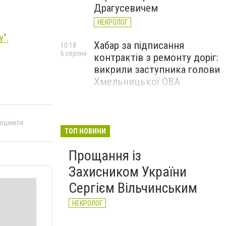
Драгусевичем
НЕКРОЛОГ
у".
Хабар за підписання
10:18
6 серпня
контрактів з ремонту доріг:
викрили заступника голови
Хмельницької ОВА
 оцінити
ТОП НОВИНИ
Прощання із
Захисником України
Сергієм Вільчинським
НЕКРОЛОГ