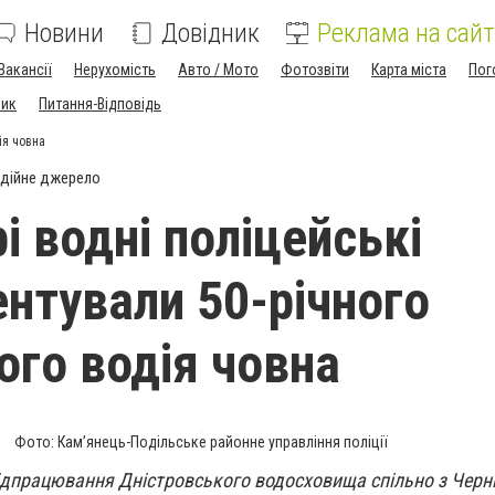
Новини
Довідник
Реклама на сайт
Вакансії
Нерухомість
Авто / Мото
Фотозвіти
Карта міста
Пог
ник
Питання-Відповідь
ія човна
дійне джерело
і водні поліцейські
нтували 50-річного
ого водія човна
Фото: Кам’янець-Подільське районне управління поліції
відпрацювання Дністровського водосховища спільно з Чер