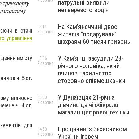
7 серпня
патрульні виявили
 транспорту
нетверезого водія
етверезому
На Камʼянеччині двоє
15:11
аючи в стані
7 серпня
жителів "подарували"
го управління
шахраям 60 тисяч гривень
У Камʼянці засудили 28-
ищення вмісту
15:06
7 серпня
річного чоловіка, який
вчиняв насильство
я за ч. 5 ст.
стосовно співмешканки
У Дунаївцях 21-річна
тому відносно
15:00
7 серпня
дівчина двічі обікрала
чене ч. 4 ст.
магазин цифрової техніки
окументів для
Прощання із Захисником
14:53
7 серпня
України Ігорем