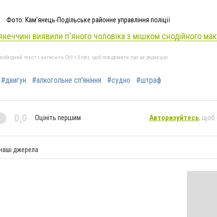
Фото: Кам’янець-Подільське районне управління поліції
янеччині виявили п'яного чоловіка з мішком снодійного мак
бхідний текст і натисніть Ctrl + Enter, щоб повідомити про це редакцію
#двигун
#алкогольне сп'яніння
#судно
#штраф
0,0
Оцініть першим
Авторизуйтесь
, щоб
 наші джерела