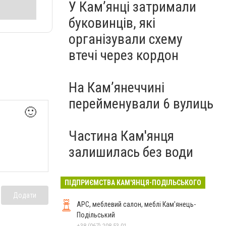
У Кам’янці затримали
буковинців, які
організували схему
втечі через кордон
На Камʼянеччині
перейменували 6 вулиць
🙂
Частина Кам'янця
залишилась без води
ПІДПРИЄМСТВА КАМ'ЯНЦЯ-ПОДІЛЬСЬКОГО
Додати
АРС, меблевий салон, меблі Кам'янець-
Подільський
+38 (067) 208-53-01