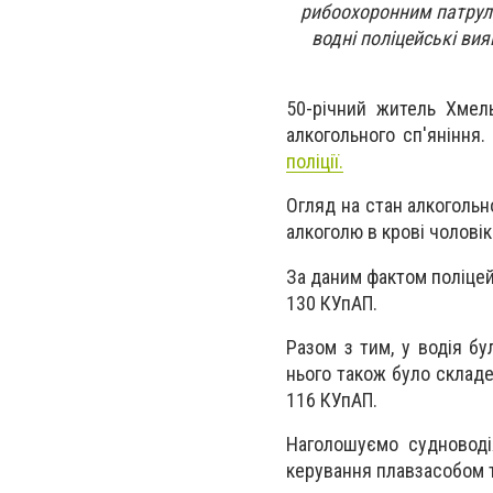
рибоохоронним патрул
водні поліцейські ви
50-річний житель Хмел
алкогольного сп'яніння.
поліції.
Огляд на стан алкогольн
алкоголю в крові чоловіка
За даним фактом поліцей
130 КУпАП.
Разом з тим, у водія бу
нього також було складе
116 КУпАП.
Наголошуємо судноводі
керування плавзасобом т