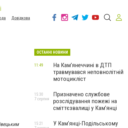
і
ода
Довідкова
ОСТАННІ НОВИНИ
На Кам’янеччині в ДТП
11:49
травмувався неповнолітній
мотоцикліст
Призначено службове
15:30
7 серпня
розслідування пожежі на
сміттєзвалищі у Кам’янці
У Кам’янці-Подільському
нівецьким
15:21