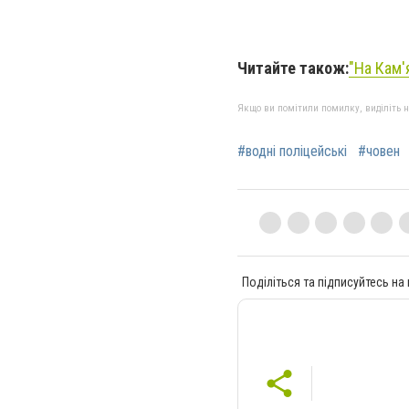
Читайте також:
"На Кам'
Якщо ви помітили помилку, виділіть нео
#водні поліцейські
#човен
Поділіться та підписуйтесь на