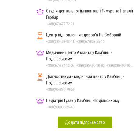
Студія дентальної імплантації Тимура та Наталії
Гарбар
+380(67)477-72-21
Центр відновлення здоров'я На Соборній
+380(38)493-93-41, +380(67)853-55-10
Медичний центр Атланта у Кам’янці-
Подільському
+380(67)384-12-07, +380(38)495-10-80, +380(38)495-10-70
Діагностикум - медичний центр у Кам'янці-
Подільському
+380(96)896-79-69
Педіатрія Гузак у Кам'янці-Подільському
+380(98)886-25-40
Додати підприємство