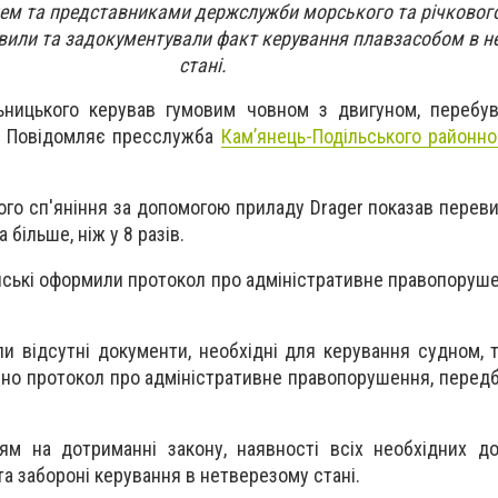
ем та представниками держслужби морського та річкового
явили та задокументували факт керування плавзасобом в н
стані.
ьницького керував гумовим човном з двигуном, перебув
Повідомляє пресслужба
Кам’янець-Подільського районно
ого сп'яніння за допомогою приладу Drager показав перев
 більше, ніж у 8 разів.
ські оформили протокол про адміністративне правопорушенн
ли відсутні документи, необхідні для керування судном, 
но протокол про адміністративне правопорушення, передба
ям на дотриманні закону, наявності всіх необхідних д
а забороні керування в нетверезому стані.