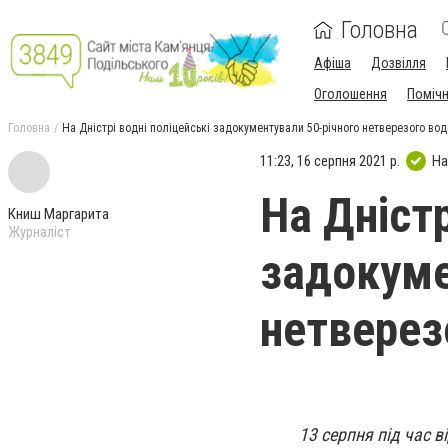
Головна
Афіша
Дозвілля
Оголошення
Поміч
Головна
На Дністрі водні поліцейські задокументували 50-річного нетверезого вод
11:23, 16 серпня 2021 р.
На
На Дністр
Книш Маргарита
Журналіст
задокуме
нетверез
13 серпня під час 