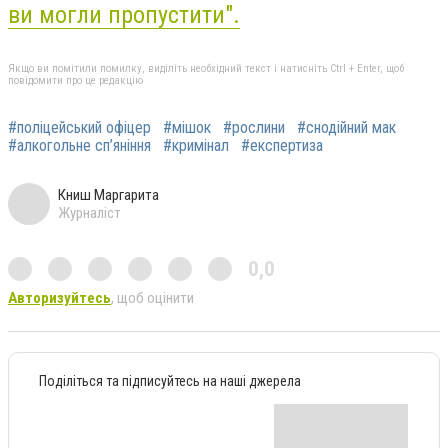
ви могли пропустити
".
Якщо ви помітили помилку, виділіть необхідний текст і натисніть Ctrl + Enter, щоб
повідомити про це редакцію
#поліцейський офіцер
#мішок
#рослини
#снодійний мак
#алкогольне сп’яніння
#кримінал
#експертиза
Книш Маргарита
Журналіст
0,0
Авторизуйтесь
, щоб оцінити
Поділіться та підписуйтесь на наші джерела