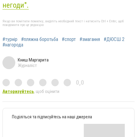
негоди".
Якщо ви помітили помилку, виділіть необхідний текст і натисніть Ctrl + Enter, щоб
повідомити про це редакцію
#турнір
#пляжна боротьба
#спорт
#змагання
#ДЮСШ 2
#нагорода
Книш Маргарита
Журналіст
0,0
Авторизуйтесь
, щоб оцінити
Поділіться та підписуйтесь на наші джерела