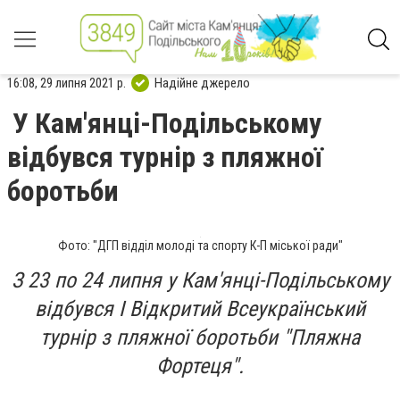
16:08, 29 липня 2021 р.
Надійне джерело
У Кам'янці-Подільському
відбувся турнір з пляжної
боротьби
Фото: "ДГП відділ молоді та спорту К-П міської ради"
З 23 по 24 липня у Кам'янці-Подільському
відбувся І Відкритий Всеукраїнський
турнір з пляжної боротьби "Пляжна
Фортеця".