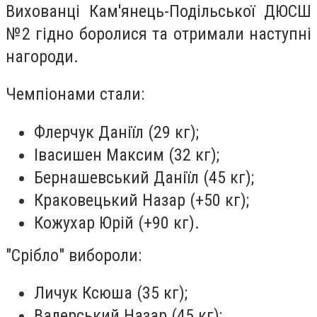
Вихованці Кам'янець-Подільської ДЮСШ
№2 гідно боролися та отримали наступні
нагороди.
Чемпіонами стали:
Флерчук Даніїл (29 кг);
Івасишен Максим (32 кг);
Бернашевський Даніїл (45 кг);
Краковецький Назар (+50 кг);
Кожухар Юрій (+90 кг).
"Срібло" вибороли:
Личук Ксюша (35 кг);
Валерський Назар (45 кг);