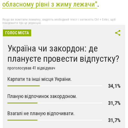
обласному рівні з жиму лежачи"
.
Якщо ви помітили помилку, виділіть необхідний текст і натисніть Ctrl + Enter, щоб
повідомити про це редакцію
ГОЛОС МІСТА
Україна чи закордон: де
плануєте провести відпустку?
проголосував 41 відвідувач
Карпати та інші місця України.
34,1%
Планую відпочинок закордоном.
31,7%
Взагалі не планую відпочивати.
31,7%