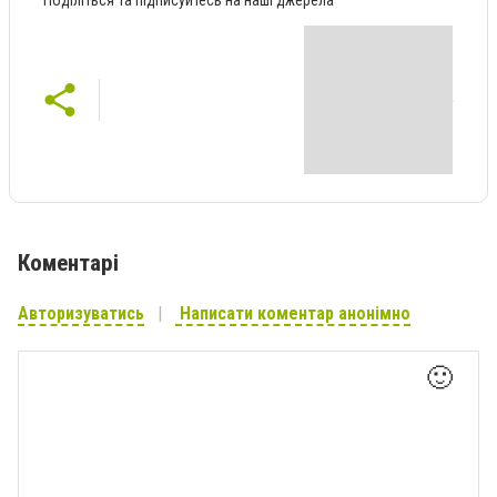
Коментарі
Авторизуватись
Написати коментар анонімно
🙂