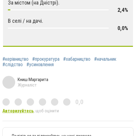
За містом (на Дністрі).
2,4%
В селі / на дачі.
0,0%
#керівництво
#прокуратура
#хабарництво
#начальник
#слідство
#усиновлення
Книш Маргарита
Журналіст
0,0
Авторизуйтесь
, щоб оцінити
Поділіться та підписуйтесь на наші джерела