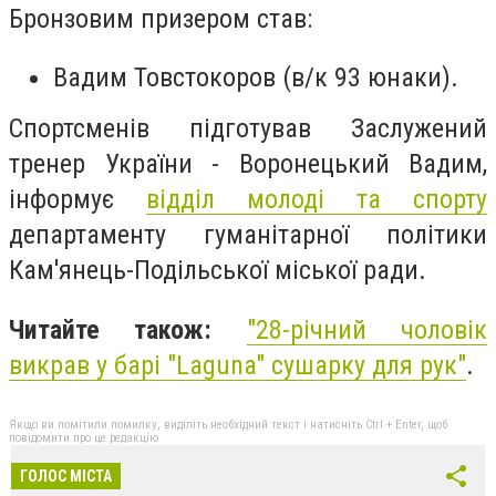
Бронзовим призером став:
Вадим Товстокоров (в/к 93 юнаки).
Спортсменів підготував Заслужений
тренер України - Воронецький Вадим,
інформує
відділ молоді та спорту
департаменту гуманітарної політики
Кам'янець-Подільської міської ради.
Читайте також:
"28-річний чоловік
викрав у барі "Laguna" сушарку для рук"
.
Якщо ви помітили помилку, виділіть необхідний текст і натисніть Ctrl + Enter, щоб
повідомити про це редакцію
ГОЛОС МІСТА