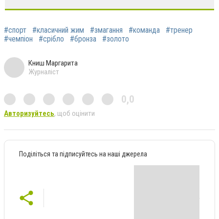
#спорт
#класичний жим
#змагання
#команда
#тренер
#чемпіон
#срібло
#бронза
#золото
Книш Маргарита
Журналіст
0,0
Авторизуйтесь
, щоб оцінити
Поділіться та підписуйтесь на наші джерела