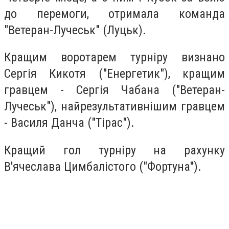
до перемоги, отримала команда
"Ветеран-Лучеськ" (Луцьк).
Кращим воротарем турніру визнано
Сергія Кикотя ("Енергетик"), кращим
гравцем - Сергія Чабана ("Ветеран-
Лучеськ"), найрезультативнішим гравцем
- Василя Данча ("Тірас").
Кращий гол турніру на рахунку
В'ячеслава Цимбалістого ("Фортуна'').