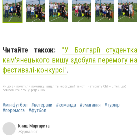
Читайте також:
"
У Болгарії студентка
кам'янецького вишу здобула перемогу на
фестивалі-конкурсі"
.
Якщо ви помітили помилку, виділіть необхідний текст і натисніть Ctrl + Enter, щоб
повідомити про це редакцію
#мініфутбол
#ветерани
#команда
#змагання
#турнір
#перемога
#футбол
Книш Маргарита
Журналіст