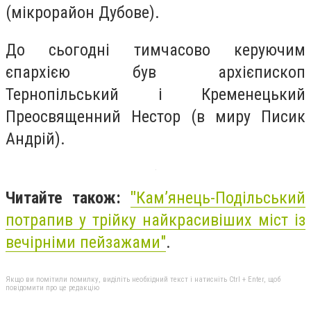
(мікрорайон Дубове).
До сьогодні тимчасово керуючим
єпархією був архієпископ
Тернопільський і Кременецький
Преосвященний Нестор (в миру Писик
Андрій).
Читайте також:
"
Кам’янець-Подільський
потрапив у трійку найкрасивіших міст із
вечірніми пейзажами"
.
Якщо ви помітили помилку, виділіть необхідний текст і натисніть Ctrl + Enter, щоб
повідомити про це редакцію