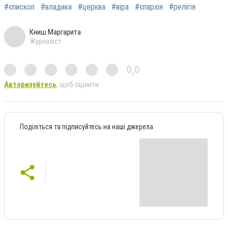
#єпископ
#владика
#церква
#віра
#єпархія
#релігія
Книш Маргарита
Журналіст
0,0
Авторизуйтесь
, щоб оцінити
Поділіться та підписуйтесь на наші джерела