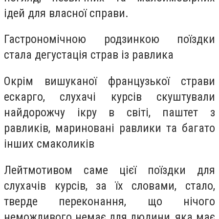
ідей для власної справи.
Гастрономічною родзинкою поїздки
стала дегустація страв із равлика
Окрім вишуканої французької страви
ескарго, слухачі курсів скуштували
найдорожчу ікру в світі, паштет з
равликів, мариновані равлики та багато
інших смаколиків
Лейтмотивом саме цієї поїздки для
слухачів курсів, за їх словами, стало,
тверде переконання, що нічого
неможливого немає для людини, яка має