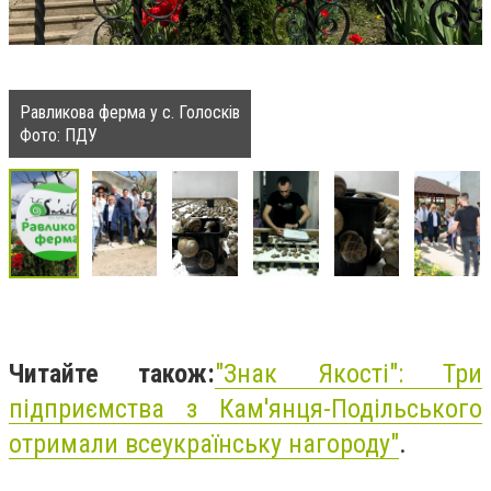
Равликова ферма у с. Голосків
Фото: ПДУ
Читайте також:
"Знак Якості": Три
підприємства з Кам'янця-Подільського
отримали всеукраїнську нагороду"
.