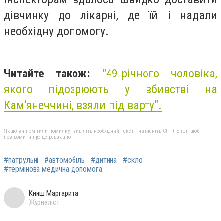
дівчинку до лікарні, де їй і надали
необхідну допомогу.
Читайте також:
"
49-річного чоловіка,
якого підозрюють у вбивстві на
Кам'янеччині, взяли під варту
".
Якщо ви помітили помилку, виділіть необхідний текст і натисніть Ctrl + Enter, щоб
повідомити про це редакцію
#патрульні
#автомобіль
#дитина
#скло
#термінова медична допомога
Книш Маргарита
Журналіст