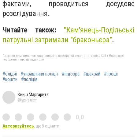
фактами, проводиться досудове
розслідування.
Читайте також:
"
Кам'янець-Подільські
патрульні затримали "браконьєра"
.
Якщо ви помітили помилку, виділіть необхідний текст і натисніть Ctrl + Enter, щоб
повідомити про це редакцію
#слідчі
#управління поліції
#підозра
#шахрай
#гроші
#кошти
#поліція
Книш Маргарита
Журналіст
0,0
Авторизуйтесь
, щоб оцінити