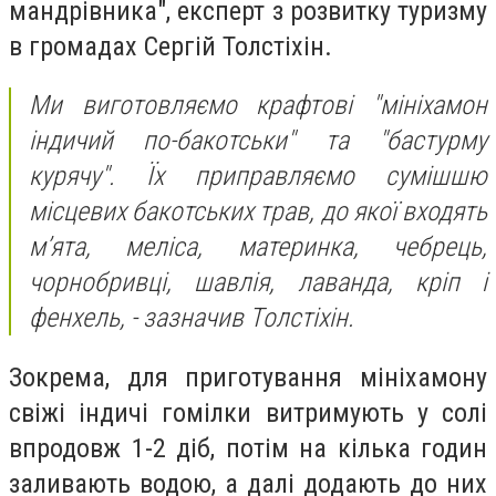
мандрівника", експерт з розвитку туризму
в громадах Сергій Толстіхін.
Ми виготовляємо крафтові "мініхамон
індичий по-бакотськи" та "бастурму
курячу". Їх приправляємо сумішшю
місцевих бакотських трав, до якої входять
м’ята, меліса, материнка, чебрець,
чорнобривці, шавлія, лаванда, кріп і
фенхель, - зазначив Толстіхін.
Зокрема, для приготування мініхамону
свіжі індичі гомілки витримують у солі
впродовж 1-2 діб, потім на кілька годин
заливають водою, а далі додають до них