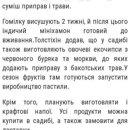
суміш приправ і трави.
Гомілку висушують 2 тижні, й після цього
індичий мініхамон готовий до
вживання.Толстіхін додав, що у садибі
також виготовляють овочеві екочипси з
червоного буряка та моркви, до яких
додають приправу з бакотських трав.У
сезон фруктів там готуються запустити
виробництво пастили.
Крім того, планують виготовляти і
крафтові напої. Усі продукти можна
купити в садибі, а також замовити для
доставки.