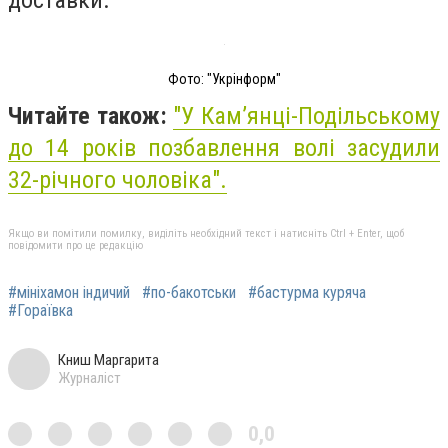
Фото: "Укрінформ"
Читайте також:
"
У Кам’янці-Подільському
до 14 років позбавлення волі засудили
32-річного чоловіка
".
Якщо ви помітили помилку, виділіть необхідний текст і натисніть Ctrl + Enter, щоб
повідомити про це редакцію
#мініхамон індичий
#по-бакотськи
#бастурма куряча
#Гораївка
Книш Маргарита
Журналіст
0,0