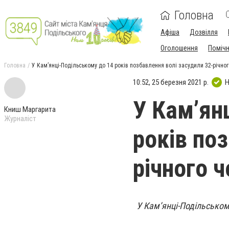
Головна
Афіша
Дозвілля
Оголошення
Поміч
Головна
У Кам’янці-Подільському до 14 років позбавлення волі засудили 32-річног
10:52, 25 березня 2021 р.
Н
У Кам’ян
Книш Маргарита
Журналіст
років по
річного ч
У Кам’янці-Подільському