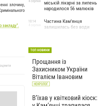
4 серпня
міській лікарні за липень
енні злочину,
народилося 56 малюків
 Кримінального
Частина Кам'янця
10:14
о закладу".
4 серпня
залишилась без води
ТОП НОВИНИ
Прощання із
 оцінити
Захисником України
Віталієм Івановим
НЕКРОЛОГ
Вʼїхав у квітковий кіоск:
у Камʼянці трапилася