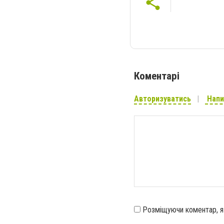
Коментарі
Авторизуватись
Напи
Розміщуючи коментар, 