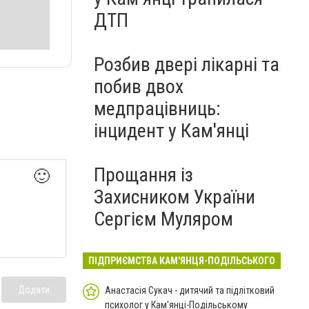
ДТП
Розбив двері лікарні та
побив двох
медпрацівниць:
інцидент у Кам'янці
Прощання із
🙂
Захисником України
Сергієм Муляром
ПІДПРИЄМСТВА КАМ'ЯНЦЯ-ПОДІЛЬСЬКОГО
Додати
Анастасія Сукач - дитячий та підлітковий
психолог у Кам'янці-Подільському