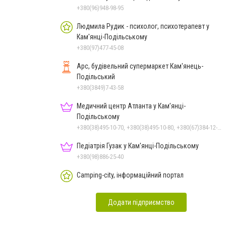
+380(96)948-98-95
Людмила Рудик - психолог, психотерапевт у
Кам'янці-Подільському
+380(97)477-45-08
Арс, будівельний супермаркет Кам'янець-
Подільський
+380(3849)7-43-58
Медичний центр Атланта у Кам’янці-
Подільському
+380(38)495-10-70, +380(38)495-10-80, +380(67)384-12-07
Педіатрія Гузак у Кам'янці-Подільському
+380(98)886-25-40
Camping-city, інформаційний портал
Додати підприємство