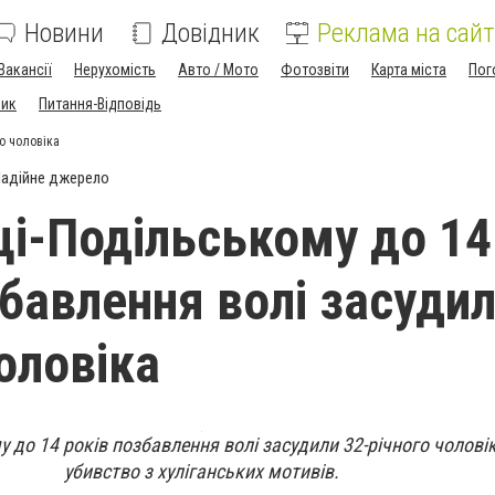
Новини
Довідник
Реклама на сайт
Вакансії
Нерухомість
Авто / Мото
Фотозвіти
Карта міста
Пог
ник
Питання-Відповідь
о чоловіка
адійне джерело
ці-Подільському до 14
збавлення волі засудил
оловіка
 до 14 років позбавлення волі засудили 32-річного чоловік
убивство з хуліганських мотивів.