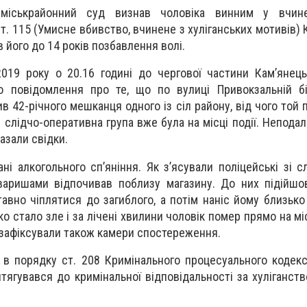
й міськрайонний суд визнав чоловіка винним у вчине
ст. 115 (Умисне вбивство, вчинене з хуліганських мотивів)
в його до 14 років позбавлення волі.
019 року о 20.16 годині до чергової частини Кам’янець
ло повідомлення про те, що по вулиці Привокзальній б
в 42-річного мешканця одного із сіл району, від чого той 
н слідчо-оперативна група вже була на місці події. Неподал
азали свідки.
ні алкогольного сп’яніння. Як з’ясували поліцейські зі с
оваришами відпочивав поблизу магазину. До них підійш
тавно чіплятися до загиблого, а потім наніс йому близько
зко стало зле і за лічені хвилини чоловік помер прямо на мі
й зафіксували також камери спостереження.
в порядку ст. 208 Кримінального процесуального кодекс
итягувався до кримінальної відповідальності за хуліганст