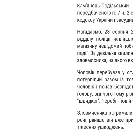
Кам’янець-Подільськи
передбаченого п. 7 ч. 2 
кодексу України і засуди
Нагадаємо, 28 серпня 2
відділу поліції надійш
магазину невідомий поби
події. За декілька хвили
зловмисника, на якого вк
Чоловік перебував у ста
потерпілий разом із т
чоловік і почав безпідс
голову, від чого тому рі
"швидкої". Перебіг поді
Зловмисника затримали 
речі, раніше він вже пр
тілесних ушкоджень.