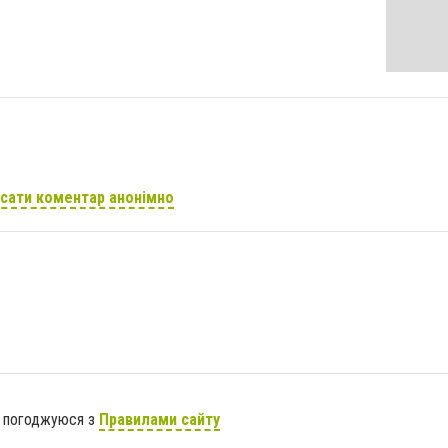
сати коментар анонімно
я погоджуюся з
Правилами сайту