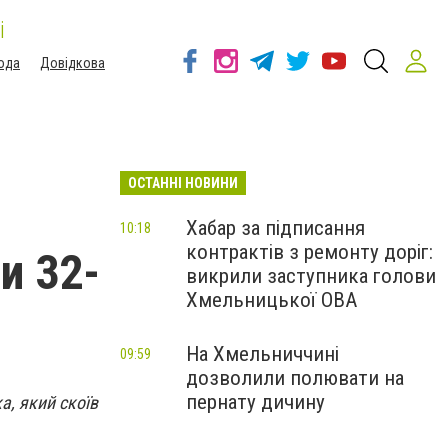
і
ода
Довідкова
ОСТАННІ НОВИНИ
Хабар за підписання
10:18
контрактів з ремонту доріг:
и 32-
викрили заступника голови
Хмельницької ОВА
На Хмельниччині
09:59
дозволили полювати на
пернату дичину
а, який скоїв