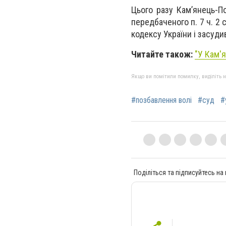
Цього разу Кам’янець-П
передбаченого п. 7 ч. 2 
кодексу України і засуди
Читайте також:
"У Кам'
Якщо ви помітили помилку, виділіть нео
#позбавлення волі
#суд
#
Поділіться та підписуйтесь на