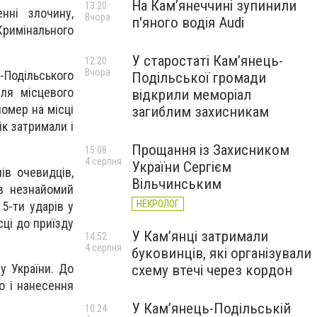
На Камʼянеччині зупинили
13:20
нні злочину,
Вчора
п'яного водія Audi
 Кримінального
У старостаті Кам’янець-
12:20
Вчора
-Подільського
Подільської громади
іля місцевого
відкрили меморіал
помер на місці
загиблим захисникам
ік затримали і
Прощання із Захисником
15:08
4 серпня
України Сергієм
лів очевидців,
Вільчинським
ов незнайомий
НЕКРОЛОГ
 5-ти ударів у
сці до приїзду
У Кам’янці затримали
14:52
4 серпня
буковинців, які організували
у України. До
схему втечі через кордон
во і нанесення
У Кам’янець-Подільській
10:24