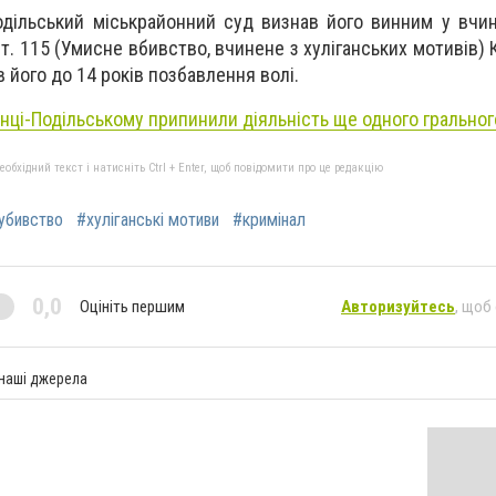
одільський міськрайонний суд визнав його винним у вчин
ст. 115 (Умисне вбивство, вчинене з хуліганських мотивів)
в його до 14 років позбавлення волі.
янці-Подільському припинили діяльність ще одного гральног
бхідний текст і натисніть Ctrl + Enter, щоб повідомити про це редакцію
убивство
#хуліганські мотиви
#кримінал
0,0
Оцініть першим
Авторизуйтесь
, щоб
 наші джерела