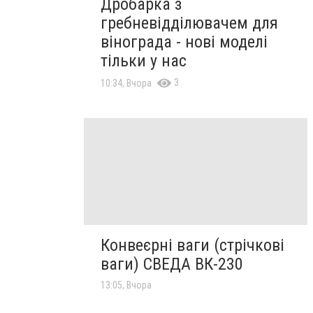
Дробарка з
гребневідділювачем для
вінограда - нові моделі
тільки у нас
3
10:34, Вчора
Конвеєрні ваги (стрічкові
ваги) СВЕДА ВК-230
13:05, Вчора