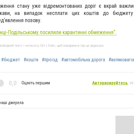
еження стану уже відремонтованих доріг є вкрай важли
ржави, на випадок несплати цих коштів до бюджету
ед’явлення позову.
янці-Подільському посилили карантинні обмеження
".
бхідний текст і натисніть Ctrl + Enter, щоб повідомити про це редакцію
#бюджет
#кошти
#проїзд
#автомобільна дорога
#великоваго
0,0
Оцініть першим
Авторизируйтесь
, ч
 наші джерела