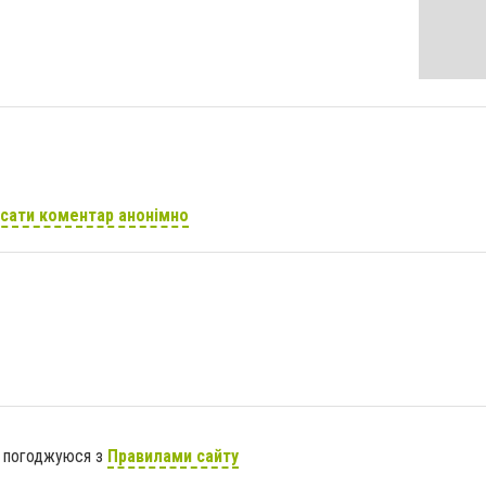
сати коментар анонімно
я погоджуюся з
Правилами сайту