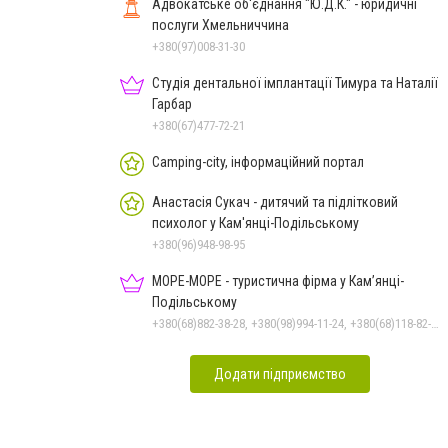
Адвокатське об'єднання "Ю.Д.К." - юридичні
послуги Хмельниччина
+380(97)008-31-30
Студія дентальної імплантації Тимура та Наталії
Гарбар
+380(67)477-72-21
Camping-city, інформаційний портал
Анастасія Сукач - дитячий та підлітковий
психолог у Кам'янці-Подільському
+380(96)948-98-95
МОРЕ-МОРЕ - туристична фірма у Кам’янці-
Подільському
+380(68)882-38-28, +380(98)994-11-24, +380(68)118-82-77
Додати підприємство