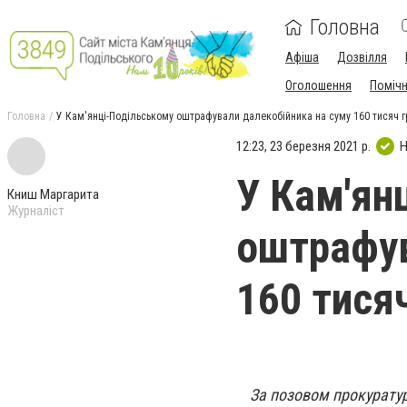
Головна
Афіша
Дозвілля
Оголошення
Поміч
Головна
У Кам'янці-Подільському оштрафували далекобійника на суму 160 тисяч г
12:23, 23 березня 2021 р.
Н
У Кам'ян
Книш Маргарита
Журналіст
оштрафув
160 тися
За позовом прокуратур