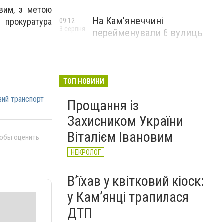
вим, з метою
На Камʼянеччині
 прокуратура
09:12
3 серпня
перейменували 6 вулиць
ТОП НОВИНИ
вий транспорт
Прощання із
Захисником України
Віталієм Івановим
тобы оценить
НЕКРОЛОГ
Вʼїхав у квітковий кіоск:
у Камʼянці трапилася
ДТП