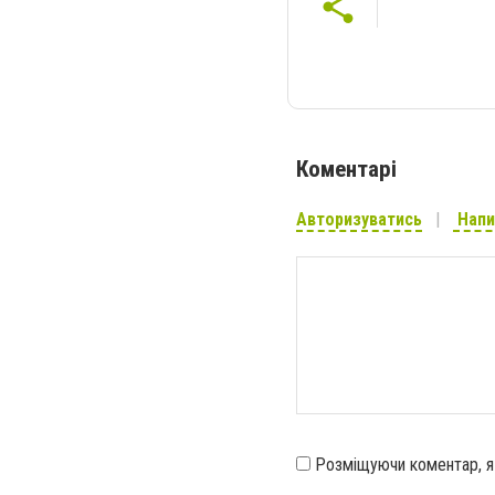
Коментарі
Авторизуватись
Напи
Розміщуючи коментар, 