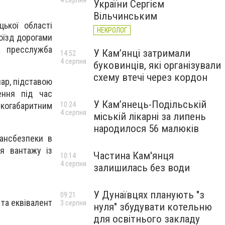
4 серпня
України Сергієм
Вільчинським
ької області
НЕКРОЛОГ
оїзд дорогами
є пресслужба
У Кам’янці затримали
14:52
4 серпня
буковинців, які організували
схему втечі через кордон
ар, підставою
ення під час
У Кам’янець-Подільській
10:24
икогабаритним
4 серпня
міській лікарні за липень
народилося 56 малюків
рансбезпеки в
ня вантажу із
Частина Кам'янця
10:14
4 серпня
залишилась без води
У Дунаївцях планують "з
09:21
 та еквівалент
3 серпня
нуля" збудувати котельню
для освітнього закладу