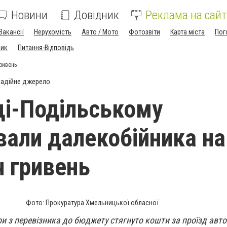
Новини
Довідник
Реклама на сайт
Вакансії
Нерухомість
Авто / Мото
Фотозвіти
Карта міста
Пог
ник
Питання-Відповідь
ривень
адійне джерело
ці-Подільському
али далекобійника на
ч гривень
Фото: Прокуратура Хмельницької обласної
и з перевізника до бюджету стягнуто кошти за проїзд авт