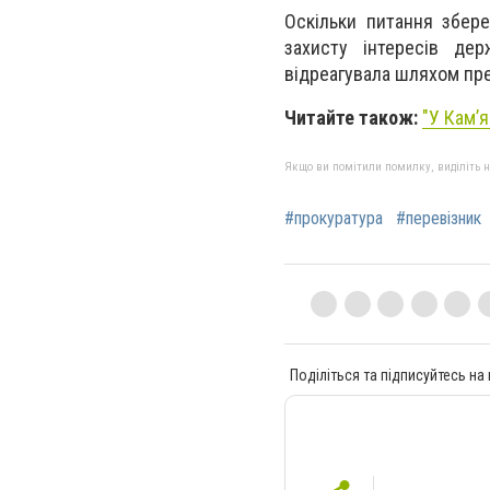
Оскільки питання збер
захисту інтересів де
відреагувала шляхом пр
Читайте також:
"
У Кам’
Якщо ви помітили помилку, виділіть нео
#прокуратура
#перевізник
Поділіться та підписуйтесь на