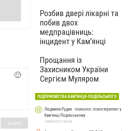
Розбив двері лікарні та
побив двох
медпрацівниць:
інцидент у Кам'янці
Прощання із
Захисником України
🙂
Сергієм Муляром
ПІДПРИЄМСТВА КАМ'ЯНЦЯ-ПОДІЛЬСЬКОГО
Людмила Рудик - психолог, психотерапевт у
Кам'янці-Подільському
+380(97)477-45-08
Додати