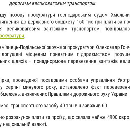
дорогами великоваговим транспортом.
яду позову прокуратури господарським судом Хмельниц
тягнення до державного бюджету 160 тис грн плати за пр
ння великоваговим вантажним транспортом, повідомля
прокуратури
.
ам’янець-Подільської окружної прокуратури Олександр Гонч
 допущені місцевим приватним підприємством поруш
льних шляхів – понаднормове перевезення вантажів вел
вірки, проведеної посадовими особами управління Укрт
і у серпні минулого року, встановлено факт перевезен
бмежень, визначених Правилами дорожнього руху України.
масі транспортного засобу 40 тон він заважив 60.
ено розрахунок плати за проїзд, що склала майже 4900 євро
у національній валюті.