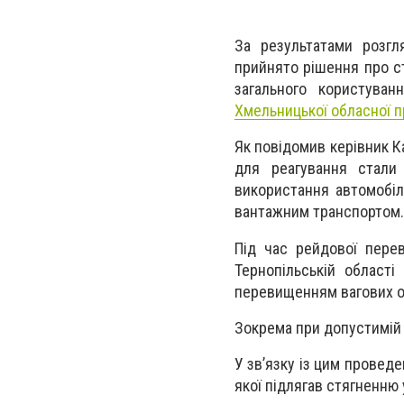
За результатами розгл
прийнято рішення про с
загального користува
Хмельницької обласної 
Як повідомив керівник К
для реагування стали
використання автомобі
вантажним транспортом.
Під час рейдової пере
Тернопільській област
перевищенням вагових о
Зокрема при допустимій 
У зв’язку із цим провед
якої підлягав стягненню 