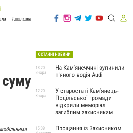
і
ода
Довідкова
ОСТАННІ НОВИНИ
На Камʼянеччині зупинили
13:20
Вчора
п'яного водія Audi
 суму
У старостаті Кам’янець-
12:20
Вчора
Подільської громади
відкрили меморіал
загиблим захисникам
Прощання із Захисником
омобільними
15:08