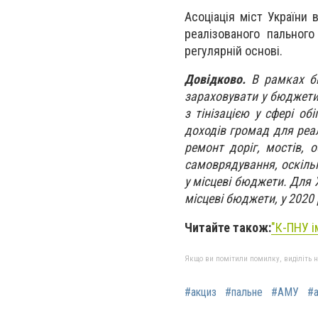
Асоціація міст України 
реалізованого пальног
регулярній основі.
Довідково.
В рамках бю
зараховувати у бюджети 
з тінізацією у сфері о
доходів громад для реал
ремонт доріг, мостів,
самоврядування, оскіль
у місцеві бюджети.
Для Х
місцеві бюджети, у 2020
Читайте також:
"
К-ПНУ і
Якщо ви помітили помилку, виділіть нео
#акциз
#пальне
#АМУ
#а