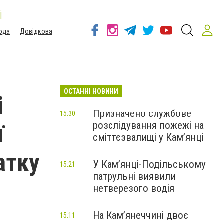
і
ода
Довідкова
ОСТАННІ НОВИНИ
і
Призначено службове
15:30
розслідування пожежі на
ї
сміттєзвалищі у Кам’янці
атку
У Кам’янці-Подільському
15:21
патрульні виявили
нетверезого водія
На Камʼянеччині двоє
15:11