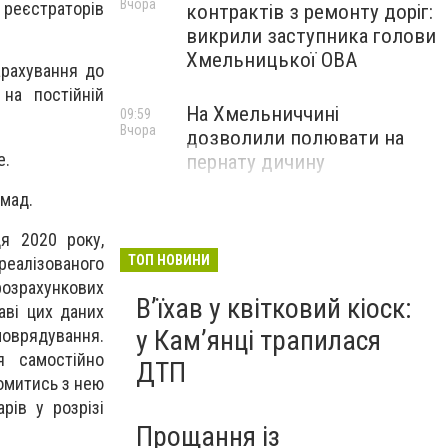
Вчора
 реєстраторів
контрактів з ремонту доріг:
викрили заступника голови
Хмельницької ОВА
арахування до
на постійній
На Хмельниччині
09:59
Вчора
дозволили полювати на
е.
пернату дичину
омад.
я 2020 року,
ТОП НОВИНИ
еалізованого
розрахункових
Вʼїхав у квітковий кіоск:
аві цих даних
у Камʼянці трапилася
моврядування.
я самостійно
ДТП
йомитись з нею
рів у розрізі
Прощання із