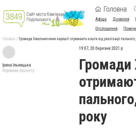
Головна
Афіша
Дозвілля
Оголошення
Поміч
Головна
Громади Хмельниччини нарешті отримають кошти від реалізації пального, 
19:07, 20 березня 2021 р.
Громади 
Ірина Ільницька
Керівник проєкту
отримают
пального,
року