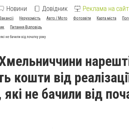
Новини
Довідник
Реклама на сайт
Вакансії
Нерухомість
Авто / Мото
Фотозвіти
Карта міста
Пог
ник
Питання-Відповідь
які не бачили від початку року
Хмельниччини нарешт
ь кошти від реалізаці
 які не бачили від поч