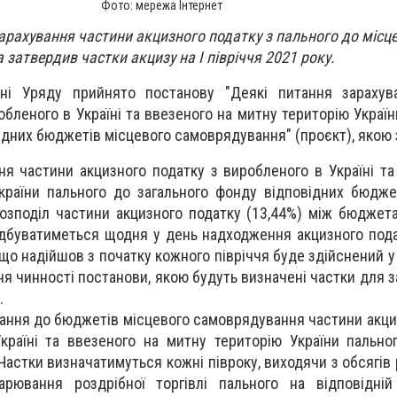
Фото: мережа Інтернет
арахування частини акцизного податку з пального до місц
а затвердив частки акцизу на І півріччя 2021 року.
ні Уряду прийнято постанову "Деякі питання зарахув
обленого в Україні та ввезеного на митну територію Украї
ідних бюджетів місцевого самоврядування" (проєкт), якою
ня частини акцизного податку з виробленого в Україні та
країни пального до загального фонду відповідних бюдже
озподіл частини акцизного податку (13,44%) між бюджет
дбуватиметься щодня у день надходження акцизного пода
 що надійшов з початку кожного півріччя буде здійснений 
ня чинності постанови, якою будуть визначені частки для 
.
вання до бюджетів місцевого самоврядування частини акци
країні та ввезеного на митну територію України пальн
 Частки визначатимуться кожні півроку, виходячи з обсягів
арювання роздрібної торгівлі пального на відповідній