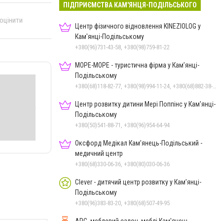
ПІДПРИЄМСТВА КАМ'ЯНЦЯ-ПОДІЛЬСЬКОГО
 оцінити
Центр фізичного відновлення KINEZIOLOG у
Кам'янці-Подільському
+380(96)731-43-58, +380(98)759-81-22
МОРЕ-МОРЕ - туристична фірма у Кам’янці-
Подільському
+380(68)118-82-77, +380(98)994-11-24, +380(68)882-38-28
Центр розвитку дитини Мері Поппінс у Кам'янці-
Подільському
+380(50)541-88-71, +380(96)954-64-94
Оксфорд Медікал Кам’янець-Подільський -
медичний центр
+380(68)330-06-36, +380(80)030-06-36
Clever - дитячий центр розвитку у Кам’янці-
Подільському
+380(96)383-83-20, +380(68)507-49-95