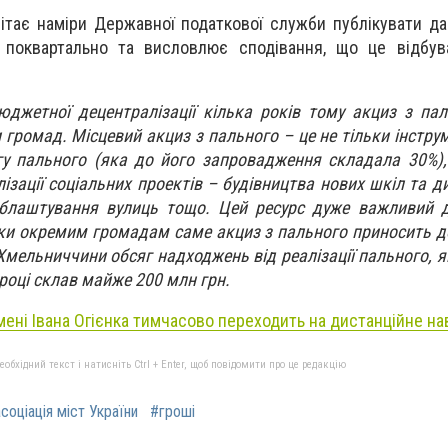
вітає наміри Державної податкової служби публікувати да
о поквартально та висловлює сподівання, що це відбув
джетної децентралізації кілька років тому акциз з па
громад. Місцевий акциз з пального – це не тільки інстру
бігу пального (яка до його запровадження складала 30%)
ізації соціальних проектів – будівництва нових шкіл та д
 облаштування вулиць тощо. Цей ресурс дуже важливий 
ки окремим громадам саме акциз з пального приносить д
мельниччини обсяг надходжень від реалізації пального, 
 році склав майже 200 млн грн.
мені Івана Огієнка тимчасово переходить на дистанційне на
бхідний текст і натисніть Ctrl + Enter, щоб повідомити про це редакцію
соціація міст України
#гроші