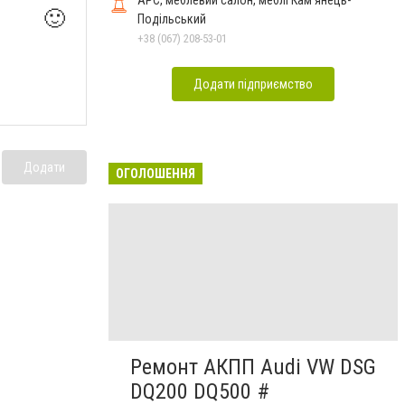
АРС, меблевий салон, меблі Кам'янець-
🙂
Подільський
+38 (067) 208-53-01
Додати підприємство
Додати
ОГОЛОШЕННЯ
Ремонт АКПП Audi VW DSG
DQ200 DQ500 #