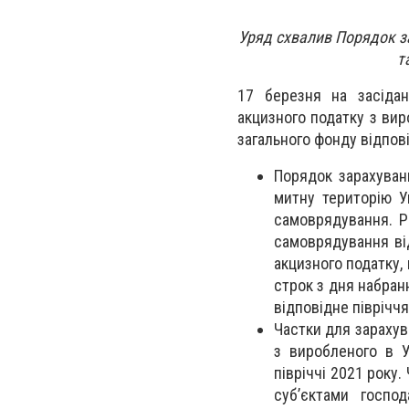
Уряд схвалив Порядок з
т
17 березня на засідан
акцизного податку з вир
загального фонду відпов
Порядок зарахуван
митну територію У
самоврядування. Р
самоврядування ві
акцизного податку,
строк з дня набран
відповідне півріччя
Частки для зараху
з виробленого в У
півріччі 2021 року.
суб’єктами господ