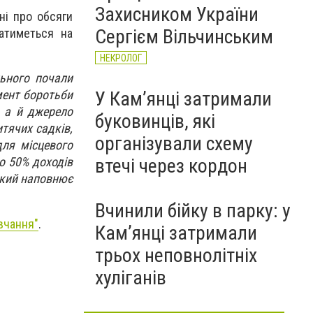
Захисником України
ні про обсяги
Сергієм Вільчинським
атиметься на
НЕКРОЛОГ
льного почали
У Кам’янці затримали
мент боротьби
, а й джерело
буковинців, які
итячих садків,
організували схему
для місцевого
втечі через кордон
о 50% доходів
який наповнює
Вчинили бійку в парку: у
вчання"
.
Кам’янці затримали
трьох неповнолітніх
хуліганів