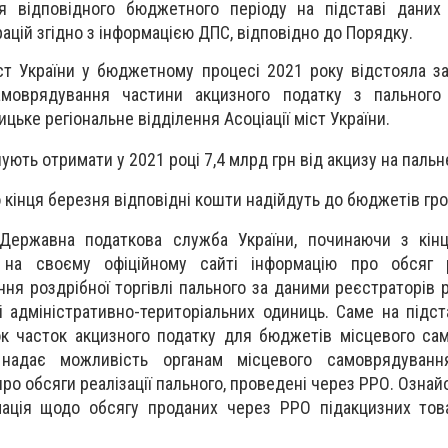
я відповідного бюджетного періоду на підставі даних
ацій згідно з інформацією ДПС, відповідно до Порядку.
іст України у бюджетному процесі 2021 року відстояла з
моврядування частини акцизного податку з пального 
цьке регіональне відділення Асоціації міст України.
ують отримати у 2021 році 7,4 млрд грн від акцизу на пальн
 кінця березня відповідні кошти надійдуть до бюджетів гр
ержавна податкова служба України, починаючи з кінц
 на своєму офіційному сайті інформацію про обсяг р
ня роздрібної торгівлі пального за даними реєстраторів 
і адміністративно-територіальних одиниць. Саме на підст
к часток акцизного податку для бюджетів місцевого са
 надає можливість органам місцевого самоврядуванн
про обсяги реалізації пального, проведені через РРО. Озна
ація щодо обсягу проданих через РРО підакцизних това