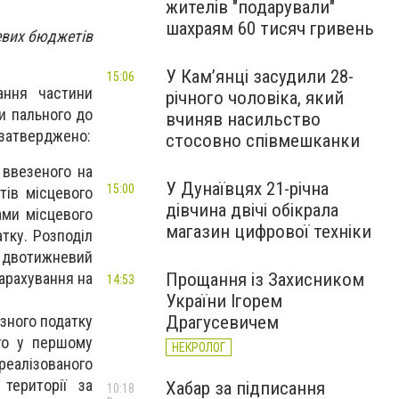
жителів "подарували"
шахраям 60 тисяч гривень
евих бюджетів
У Камʼянці засудили 28-
15:06
ання частини
річного чоловіка, який
ни пального до
вчиняв насильство
 затверджено:
стосовно співмешканки
 ввезеного на
У Дунаївцях 21-річна
15:00
тів місцевого
дівчина двічі обікрала
ами місцевого
магазин цифрової техніки
тку. Розподіл
у двотижневий
Прощання із Захисником
зарахування на
14:53
України Ігорем
Драгусевичем
зного податку
ого у першому
НЕКРОЛОГ
 реалізованого
 території за
Хабар за підписання
10:18