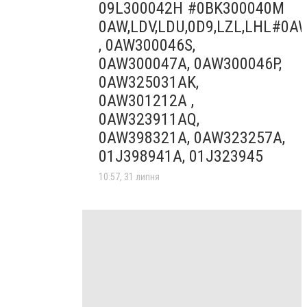
09L300042H #0BK300040M
0AW,LDV,LDU,0D9,LZL,LHL#0A
, 0AW300046S,
0AW300047A, 0AW300046P,
0AW325031AK,
0AW301212A ,
0AW323911AQ,
0AW398321A, 0AW323257A,
01J398941A, 01J323945
10:57, 31 липня