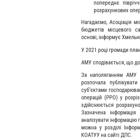
попереднє піврічч
розрахункових опер
Нагадаємо, Асоціація м
бюджетів місцевого са
основі,
інформує
Хмельни
У 2021 році громади план
АМУ сподівається, що до
За наполяганням АМУ Д
розпочала публікувати
суб’єктами господарюван
операцій (РРО) у розріз
здійснюється розрахуно
Зазначена інформація
аналізувати інформацію 
можна у розділі Інформ
КОАТУУ на сайті ДПС.