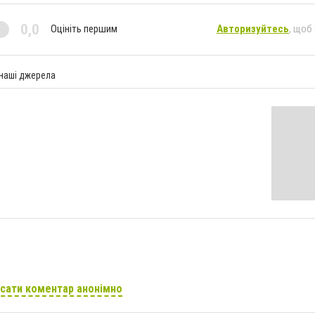
0,0
Оцініть першим
Авторизуйтесь
, щоб
 наші джерела
сати коментар анонімно