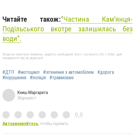
Читайте також:
"
Частина Кам'янця-
Подільського вкотре залишилась без
води
".
Якщо ви помітили помилку, виділіть необхідний текст і натисніть Ctrl + Enter, щоб
повідомити про це редакцію
#ДТП
#мотоцикл
#зіткнення з автомобілем
#дорога
#порушення
#поліція
#травмовані
Книш Маргарита
Журналіст
0,0
Авторизируйтесь
, чтобы оценить