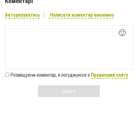
Коментарі
Авторизуватись
Написати коментар анонімно
🙂
Розміщуючи коментар, я погоджуюся з
Правилами сайту
Додати