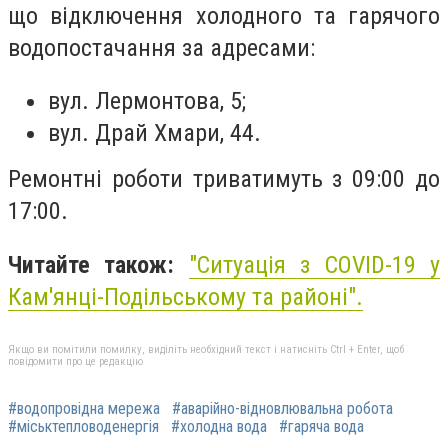
що
відключення холодного та гарячого
водопостачання за адресами:
вул. Лермонтова, 5;
вул. Драй Хмари, 44.
Ремонтні роботи триватимуть з 09:00 до
17:00.
Читайте також:
"
Ситуація з COVID-19 у
Кам'янці-Подільському та районі
".
Якщо ви помітили помилку, виділіть необхідний текст і натисніть Ctrl + Enter, щоб
повідомити про це редакцію
#водопровідна мережа
#аварійно-відновлювальна робота
#міськтепловоденергія
#холодна вода
#гаряча вода